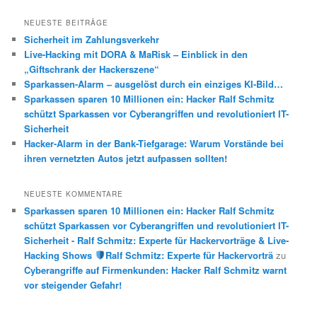
c
h
NEUESTE BEITRÄGE
e
Sicherheit im Zahlungsverkehr
n
Live-Hacking mit DORA & MaRisk – Einblick in den
„Giftschrank der Hackerszene“
Sparkassen-Alarm – ausgelöst durch ein einziges KI-Bild…
Sparkassen sparen 10 Millionen ein: Hacker Ralf Schmitz
schützt Sparkassen vor Cyberangriffen und revolutioniert IT-
Sicherheit
Hacker-Alarm in der Bank-Tiefgarage: Warum Vorstände bei
ihren vernetzten Autos jetzt aufpassen sollten!
NEUESTE KOMMENTARE
Sparkassen sparen 10 Millionen ein: Hacker Ralf Schmitz
schützt Sparkassen vor Cyberangriffen und revolutioniert IT-
Sicherheit - Ralf Schmitz: Experte für Hackervorträge & Live-
Hacking Shows
Ralf Schmitz: Experte für Hackervorträ
zu
Cyberangriffe auf Firmenkunden: Hacker Ralf Schmitz warnt
vor steigender Gefahr!