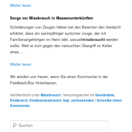
Weiter lesen
Sorge vor Missbrauch in Massenunterkünften
Schilderungen von Zeugen hätten bei den Beamten den Verdacht
erhärtet, dass ein sechsjähriger syrischer Junge, der mit
Familienangehörigen im Heim lebt, sexuell
missbraucht
werden
sollte. Weil er sich gegen den versuchten Übergriff im Keller
eines …
Weiter lesen
Wir würden uns freuen, wenn Sie einen Kommentar in der
Feedback-Box hinterlassen.
Veröffentlicht unter
Missbrauch
|
Verschlagwortet mit
Geständnis
,
Kinderarzt
,
Kindesmissbrauch
,
legt
,
umfassendes
|
Schreibe einen
Kommentar
S
u