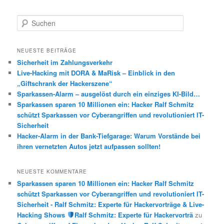
S
u
c
h
NEUESTE BEITRÄGE
e
Sicherheit im Zahlungsverkehr
n
Live-Hacking mit DORA & MaRisk – Einblick in den
„Giftschrank der Hackerszene“
Sparkassen-Alarm – ausgelöst durch ein einziges KI-Bild…
Sparkassen sparen 10 Millionen ein: Hacker Ralf Schmitz
schützt Sparkassen vor Cyberangriffen und revolutioniert IT-
Sicherheit
Hacker-Alarm in der Bank-Tiefgarage: Warum Vorstände bei
ihren vernetzten Autos jetzt aufpassen sollten!
NEUESTE KOMMENTARE
Sparkassen sparen 10 Millionen ein: Hacker Ralf Schmitz
schützt Sparkassen vor Cyberangriffen und revolutioniert IT-
Sicherheit - Ralf Schmitz: Experte für Hackervorträge & Live-
Hacking Shows
Ralf Schmitz: Experte für Hackervorträ
zu