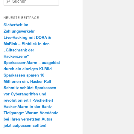
u
c
h
NEUESTE BEITRÄGE
e
Sicherheit im
n
Zahlungsverkehr
Live-Hacking mit DORA &
MaRisk – Einblick in den
„Giftschrank der
Hackerszene“
Sparkassen-Alarm – ausgelöst
durch ein einziges KI-Bild…
Sparkassen sparen 10
Millionen ein: Hacker Ralf
Schmitz schützt Sparkassen
vor Cyberangriffen und
revolutioniert IT-Sicherheit
Hacker-Alarm in der Bank-
Tiefgarage: Warum Vorstände
bei ihren vernetzten Autos
jetzt aufpassen sollten!