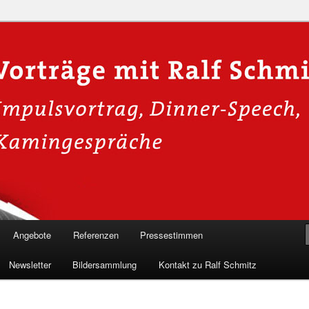
n in die Welt der Cybersicherheit mit Ralf Schmitz. Erleben Sie Live-
Einblicke & schützen Sie sich effektiv.
 Experte für Hackervorträge &
 Shows
Angebote
Referenzen
Pressestimmen
Newsletter
Bildersammlung
Kontakt zu Ralf Schmitz