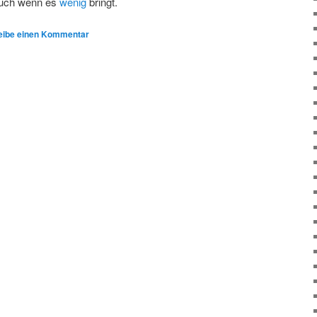
uch wenn es
wenig
bringt.
eibe einen Kommentar