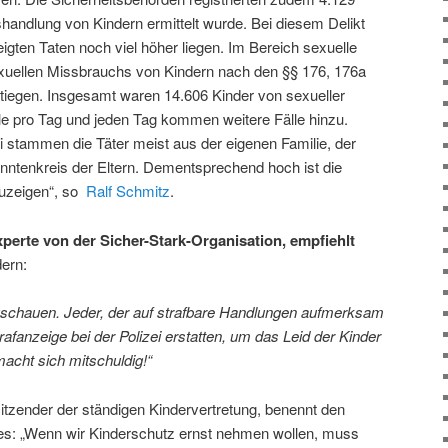
handlung von Kindern ermittelt wurde. Bei diesem Delikt
eigten Taten noch viel höher liegen. Im Bereich sexuelle
exuellen Missbrauchs von Kindern nach den §§ 176, 176a
tiegen. Insgesamt waren 14.606 Kinder von sexueller
lle pro Tag und jeden Tag kommen weitere Fälle hinzu.
i stammen die Täter meist aus der eigenen Familie, der
ntenkreis der Eltern. Dementsprechend hoch ist die
zuzeigen“, so
Ralf Schmitz
.
perte von der Sicher-Stark-Organisation, empfiehlt
ern:
schauen. Jeder, der auf strafbare Handlungen aufmerksam
trafanzeige bei der Polizei erstatten, um das Leid der Kinder
schaut, macht sich mitschuldig!“
tzender der ständigen Kindervertretung, benennt den
zes: „Wenn wir Kinderschutz ernst nehmen wollen, muss