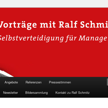
n in die Welt der Cybersicherheit mit Ralf Schmitz. Erleben Sie Live-
Einblicke & schützen Sie sich effektiv.
 Experte für Hackervorträge &
 Shows
Angebote
Referenzen
Pressestimmen
Newsletter
Bildersammlung
Kontakt zu Ralf Schmitz