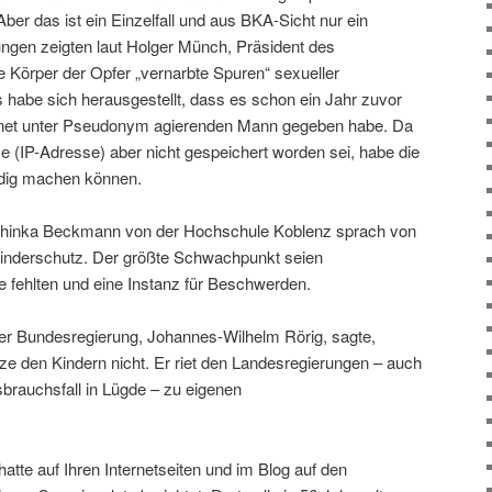
ber das ist ein Einzelfall und aus BKA-Sicht nur ein
tlungen zeigten laut Holger Münch, Präsident des
 Körper der Opfer „vernarbte Spuren“ sexueller
habe sich herausgestellt, dass es schon ein Jahr zuvor
ernet unter Pseudonym agierenden Mann gegeben habe. Da
 (IP-Adresse) aber nicht gespeichert worden sei, habe die
indig machen können.
athinka Beckmann von der Hochschule Koblenz sprach von
inderschutz. Der größte Schwachpunkt seien
 fehlten und eine Instanz für Beschwerden.
er Bundesregierung, Johannes-Wilhelm Rörig, sagte,
tze den Kindern nicht. Er riet den Landesregierungen – auch
sbrauchsfall in Lügde – zu eigenen
atte auf Ihren Internetseiten und im Blog auf den