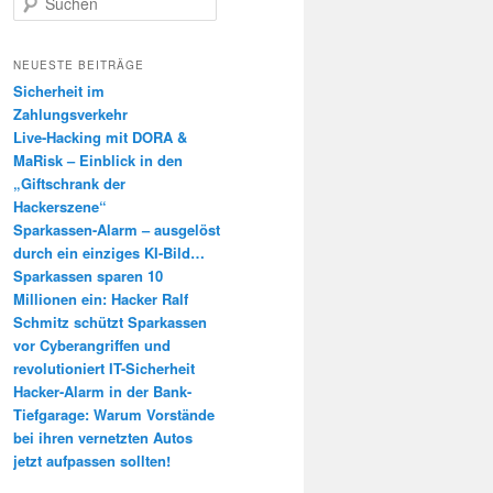
u
c
h
NEUESTE BEITRÄGE
e
Sicherheit im
n
Zahlungsverkehr
Live-Hacking mit DORA &
MaRisk – Einblick in den
„Giftschrank der
Hackerszene“
Sparkassen-Alarm – ausgelöst
durch ein einziges KI-Bild…
Sparkassen sparen 10
Millionen ein: Hacker Ralf
Schmitz schützt Sparkassen
vor Cyberangriffen und
revolutioniert IT-Sicherheit
Hacker-Alarm in der Bank-
Tiefgarage: Warum Vorstände
bei ihren vernetzten Autos
jetzt aufpassen sollten!