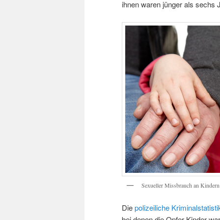
ihnen waren jünger als sechs 
Sexueller Missbrauch an Kindern
Die
polizeiliche Kriminalstatist
bei denen die Opfer Kinder wa