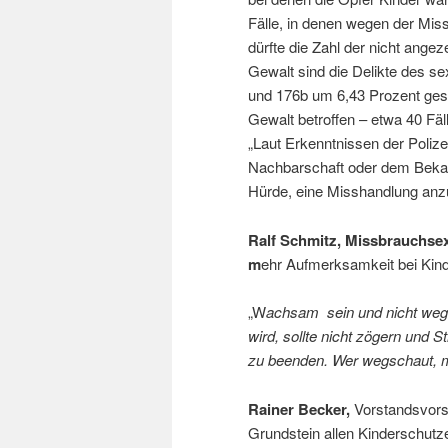
Fälle, in denen wegen der Miss
dürfte die Zahl der nicht angez
Gewalt sind die Delikte des s
und 176b um 6,43 Prozent ges
Gewalt betroffen – etwa 40 Fä
„Laut Erkenntnissen der Polize
Nachbarschaft oder dem Bekan
Hürde, eine Misshandlung an
Ralf Schmitz, Missbrauchsex
m
ehr Aufmerksamkeit bei Kind
„W
achsam
sein und nicht weg
wird, sollte nicht zögern und S
zu beenden. Wer weg
Rainer Becker,
Vorstandsvorsi
Grundstein allen Kinderschut