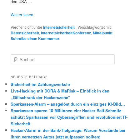
den USA …
Weiter lesen
Veröffentlicht unter
Internetsicherheit
|
Verschlagwortet mit
Datensicherheit
,
InternetsicherheitKonferenz
,
Mittelpunkt
|
Schreibe einen Kommentar
S
u
c
h
NEUESTE BEITRÄGE
e
Sicherheit im Zahlungsverkehr
n
Live-Hacking mit DORA & MaRisk – Einblick in den
„Giftschrank der Hackerszene“
Sparkassen-Alarm – ausgelöst durch ein einziges KI-Bild…
Sparkassen sparen 10 Millionen ein: Hacker Ralf Schmitz
schützt Sparkassen vor Cyberangriffen und revolutioniert IT-
Sicherheit
Hacker-Alarm in der Bank-Tiefgarage: Warum Vorstände bei
ihren vernetzten Autos jetzt aufpassen sollten!