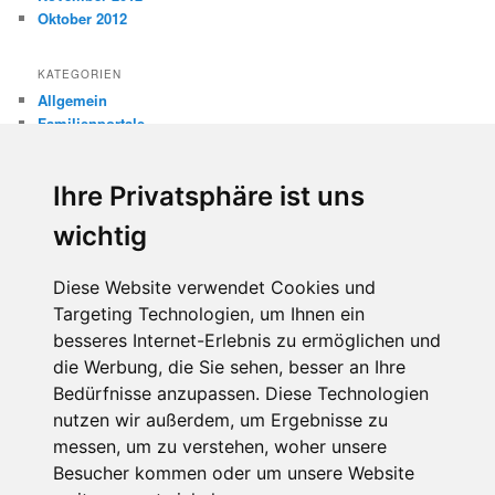
Oktober 2012
KATEGORIEN
Allgemein
Familienportale
Gewaltprävention
Internet
Ihre Privatsphäre ist uns
Internetsicherheit
Kinderschutz
wichtig
Missbrauch
Diese Website verwendet Cookies und
META
Targeting Technologien, um Ihnen ein
Anmelden
besseres Internet-Erlebnis zu ermöglichen und
Eintrags-Feed
die Werbung, die Sie sehen, besser an Ihre
Kommentar-Feed
WordPress.org
Bedürfnisse anzupassen. Diese Technologien
nutzen wir außerdem, um Ergebnisse zu
messen, um zu verstehen, woher unsere
Besucher kommen oder um unsere Website