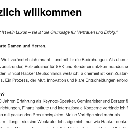
zlich willkommen
t ist kein Luxus – sie ist die Grundlage für Vertrauen und Erfolg.“
hrte Damen und Herren,
le Welt verändert sich rasant – und mit ihr die Bedrohungen. Als ehema
vorsitzender, Polizeitrainer für SEK und Sondereinsatzkommandos s
den Ethical Hacker Deutschlands weiß ich: Sicherheit ist kein Zusta
s. Ein Prozess, der Mut, Innovation und klare Entscheidungen erforde
h?
0 Jahren Erfahrung als Keynote-Speaker, Seminarleiter und Berater f
ichtungen, Finanzinstitute und internationale Konzerne verbinde ich 
n mit packenden Praxisbeispielen. Meine Vorträge sind mehr als
mittlung – sie sind Weckrufe. Ich zeige nicht nur, wie Hacker denke