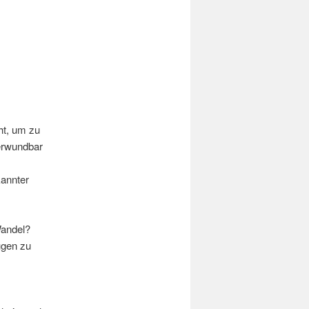
ht, um zu
verwundbar
annter
Wandel?
ugen zu