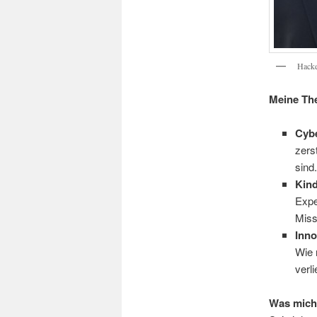
Hacke
Meine Th
Cybe
zers
sind
Kind
Expe
Miss
Inno
Wie 
verl
Was mich 