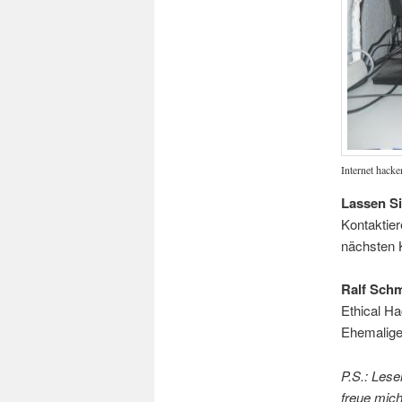
Internet hack
Lassen Si
Kontaktier
nächsten K
Ralf Schm
Ethical Ha
Ehemalige
P.S.: Lese
freue mich