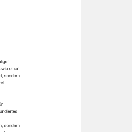
liger
owie einer
nd, sondern
rt.
ür
fundiertes
n, sondern