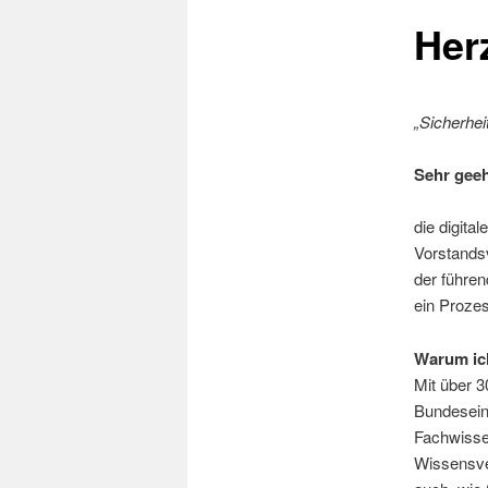
Her
„Sicherhei
Sehr gee
die digita
Vorstands
der führen
ein Prozes
Warum ic
Mit über 3
Bundeseinr
Fachwisse
Wissensver