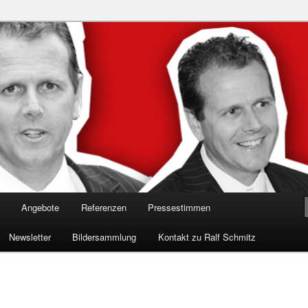
n in die Welt der Cybersicherheit mit Ralf Schmitz. Erleben Sie Live-
Einblicke & schützen Sie sich effektiv.
 Experte für Hackervorträge &
 Shows
Angebote
Referenzen
Pressestimmen
Newsletter
Bildersammlung
Kontakt zu Ralf Schmitz