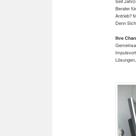
Seit Jahrz
Berater fü
Antrieb? M
Denn Siche
Ihre Chan
Gemeinsam
Impulsvort
Lösungen, 