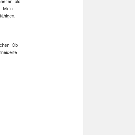
heiten, als
z. Mein
fähigen.
achen. Ob
hneiderte