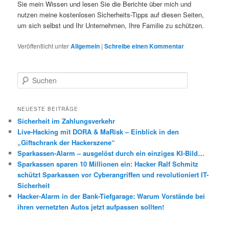
Sie mein Wissen und lesen Sie die Berichte über mich und
nutzen meine kostenlosen Sicherheits-Tipps auf diesen Seiten,
um sich selbst und Ihr Unternehmen, Ihre Familie zu schützen.
Veröffentlicht unter
Allgemein
|
Schreibe einen Kommentar
S
u
c
h
NEUESTE BEITRÄGE
e
Sicherheit im Zahlungsverkehr
n
Live-Hacking mit DORA & MaRisk – Einblick in den
„Giftschrank der Hackerszene“
Sparkassen-Alarm – ausgelöst durch ein einziges KI-Bild…
Sparkassen sparen 10 Millionen ein: Hacker Ralf Schmitz
schützt Sparkassen vor Cyberangriffen und revolutioniert IT-
Sicherheit
Hacker-Alarm in der Bank-Tiefgarage: Warum Vorstände bei
ihren vernetzten Autos jetzt aufpassen sollten!