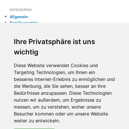
KATEGORIEN
Allgemein
Familienportale
Gewaltprävention
Internet
Ihre Privatsphäre ist uns
Internetsicherheit
Kinderschutz
wichtig
Missbrauch
Diese Website verwendet Cookies und
META
Targeting Technologien, um Ihnen ein
Anmelden
besseres Internet-Erlebnis zu ermöglichen und
Eintrags-Feed
die Werbung, die Sie sehen, besser an Ihre
Kommentar-Feed
WordPress.org
Bedürfnisse anzupassen. Diese Technologien
nutzen wir außerdem, um Ergebnisse zu
messen, um zu verstehen, woher unsere
Besucher kommen oder um unsere Website
weiter zu entwickeln.