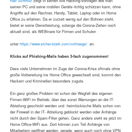
Ralf Schmitz
zeigt in seinen live Hacking-Vorträgen wie man
seinen PC und seine mobilen Geräte richtig schützen kann, ohne
Angriffe auf den Rechner, Handy, Tablet, Laptop oder im Home
Office zu erfahren. Da er zurzeit wenig auf den Bühnen steht,
bietet er seine Dienstleistung, solange die Corona-Zeiten noch
aktuell sind, als WEBinare für Firmen und Schulen
unter
https://www.sicher-stark.com/vortraege/
an.
Klicks auf Phishing-Mails haben 3-fach zugenommen!
Dass viele Unternehmen im Zuge der Corona-Krise oftmals ohne
große Vorbereitung ins Home Office gewechselt sind, kommt den
Hackern und Kriminellen besonders zugute.
Ein ganz großes Problem ist schon der Wegfall des eigenen
Firmen-WiFi im Betrieb, über das sonst Warnungen an die IT-
Abteilung geschickt werden und heimtückische Mails schon von
der Firewall in der IT- Abteilung geblockt werden oder Anhänge
nicht durch den Spam-Filter gehen. Ganz anders sieht es jetzt im
Home Office-WiFi aus. Dort können zum Teil Anhänge von
Mitarbeitern geöffnet werden, gerade, wenn auch noch ohne VPN