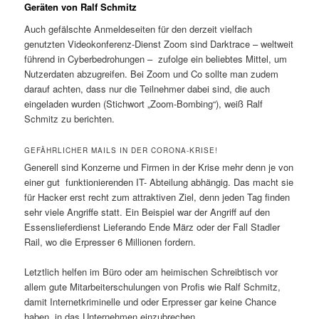
Geräten von Ralf Schmitz
Auch gefälschte Anmeldeseiten für den derzeit vielfach
genutzten Videokonferenz-Dienst Zoom sind Darktrace – weltweit
führend in Cyberbedrohungen – zufolge ein beliebtes Mittel, um
Nutzerdaten abzugreifen. Bei Zoom und Co sollte man zudem
darauf achten, dass nur die Teilnehmer dabei sind, die auch
eingeladen wurden (Stichwort „Zoom-Bombing“), weiß Ralf
Schmitz zu berichten.
GEFÄHRLICHER MAILS IN DER CORONA-KRISE!
Generell sind Konzerne und Firmen in der Krise mehr denn je von
einer gut funktionierenden IT- Abteilung abhängig. Das macht sie
für Hacker erst recht zum attraktiven Ziel, denn jeden Tag finden
sehr viele Angriffe statt. Ein Beispiel war der Angriff auf den
Essenslieferdienst Lieferando Ende März oder der Fall Stadler
Rail, wo die Erpresser 6 Millionen fordern.
Letztlich helfen im Büro oder am heimischen Schreibtisch vor
allem gute Mitarbeiterschulungen von Profis wie Ralf Schmitz,
damit Internetkriminelle und oder Erpresser gar keine Chance
haben, in das Unternehmen einzubrechen.