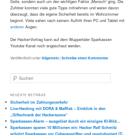
Seite, sondern auch um den wichtigen Faktor „Mensch“ ging. Die
Zuhörer konnten viele gute Tipps mitnehmen und waren davon
überzeugt, dass die eigene Sicherheit bereits im Wohnzimmer
beginnt. Viele sahen nach seinem Auftritt ihren PC und Tablet mit
anderen
Augen.
Der Hacker-Vortrag kann auf dem Wuppertaler Sparkassen
Youtube Kanal noch angeschaut werden.
Veröffentlicht unter
Allgemein
|
Schreibe einen Kommentar
S
u
c
h
NEUESTE BEITRÄGE
e
Sicherheit im Zahlungsverkehr
n
Live-Hacking mit DORA & MaRisk – Einblick in den
„Giftschrank der Hackerszene“
Sparkassen-Alarm – ausgelöst durch ein einziges KI-Bild…
Sparkassen sparen 10 Millionen ein: Hacker Ralf Schmitz
schützt Sparkassen vor Cyberangriffen und revolutioniert IT-