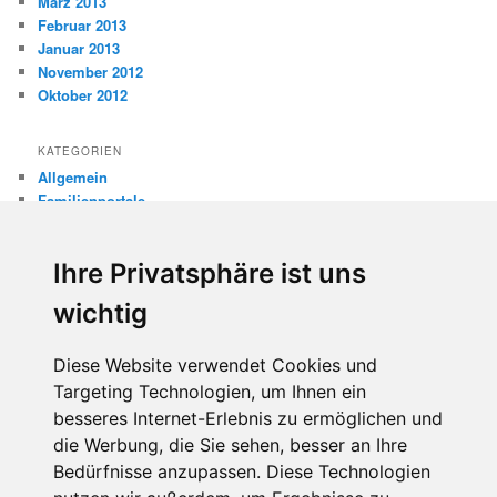
März 2013
Februar 2013
Januar 2013
November 2012
Oktober 2012
KATEGORIEN
Allgemein
Familienportale
Gewaltprävention
Internet
Ihre Privatsphäre ist uns
Internetsicherheit
Kinderschutz
wichtig
Missbrauch
Diese Website verwendet Cookies und
META
Targeting Technologien, um Ihnen ein
Anmelden
besseres Internet-Erlebnis zu ermöglichen und
Eintrags-Feed
die Werbung, die Sie sehen, besser an Ihre
Kommentar-Feed
WordPress.org
Bedürfnisse anzupassen. Diese Technologien