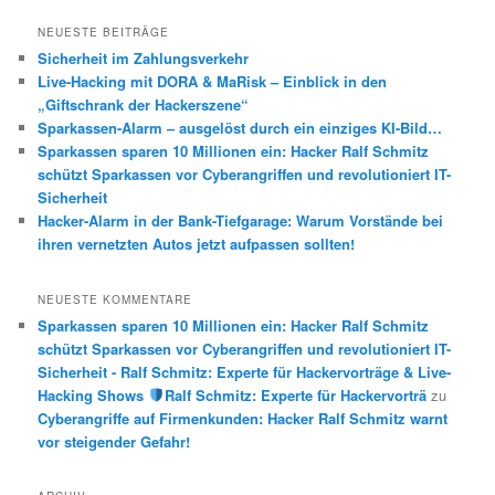
c
h
NEUESTE BEITRÄGE
e
Sicherheit im Zahlungsverkehr
n
Live-Hacking mit DORA & MaRisk – Einblick in den
„Giftschrank der Hackerszene“
Sparkassen-Alarm – ausgelöst durch ein einziges KI-Bild…
Sparkassen sparen 10 Millionen ein: Hacker Ralf Schmitz
schützt Sparkassen vor Cyberangriffen und revolutioniert IT-
Sicherheit
Hacker-Alarm in der Bank-Tiefgarage: Warum Vorstände bei
ihren vernetzten Autos jetzt aufpassen sollten!
NEUESTE KOMMENTARE
Sparkassen sparen 10 Millionen ein: Hacker Ralf Schmitz
schützt Sparkassen vor Cyberangriffen und revolutioniert IT-
Sicherheit - Ralf Schmitz: Experte für Hackervorträge & Live-
Hacking Shows
Ralf Schmitz: Experte für Hackervorträ
zu
Cyberangriffe auf Firmenkunden: Hacker Ralf Schmitz warnt
vor steigender Gefahr!