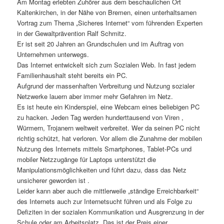
Am Montag erlebten Zuhörer aus dem beschaulichen Ort
Kaltenkirchen, in der Nähe von Bremen, einen unterhaltsamen
Vortrag zum Thema „Sicheres Internet“ vom führenden Experten
in der Gewaltprävention Ralf Schmitz.
Er ist seit 20 Jahren an Grundschulen und im Auftrag von
Unternehmen unterwegs.
Das Internet entwickelt sich zum Sozialen Web. In fast jedem
Familienhaushalt steht bereits ein PC.
Aufgrund der massenhaften Verbreitung und Nutzung sozialer
Netzwerke lauern aber immer mehr Gefahren im Netz.
Es ist heute ein Kinderspiel, eine Webcam eines beliebigen PC
zu hacken. Jeden Tag werden hunderttausend von Viren ,
Würmern, Trojanern weltweit verbreitet. Wer da seinen PC nicht
richtig schützt, hat verloren. Vor allem die Zunahme der mobilen
Nutzung des Internets mittels Smartphones, Tablet-PCs und
mobiler Netzzugänge für Laptops unterstützt die
Manipulationsmöglichkeiten und führt dazu, dass das Netz
unsicherer geworden ist .
Leider kann aber auch die mittlerweile „ständige Erreichbarkeit“
des Internets auch zur Internetsucht führen und als Folge zu
Defiziten in der sozialen Kommunikation und Ausgrenzung in der
Schule oder am Arbeitsplatz. Das ist der Preis einer