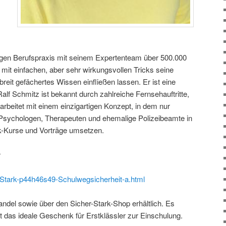
hrigen Berufspraxis mit seinem Expertenteam über 500.000
 mit einfachen, aber sehr wirkungsvollen Tricks seine
breit gefächertes Wissen einfließen lassen. Er ist eine
lf Schmitz ist bekannt durch zahlreiche Fernsehauftritte,
arbeitet mit einem einzigartigen Konzept, in dem nur
 Psychologen, Therapeuten und ehemalige Polizeibeamte in
k-Kurse und Vorträge umsetzen.
r
rStark-p44h46s49-Schulwegsicherheit-a.html
ndel sowie über den Sicher-Stark-Shop erhältlich. Es
ist das ideale Geschenk für Erstklässler zur Einschulung.