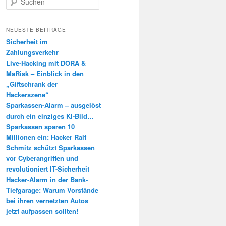
u
c
h
NEUESTE BEITRÄGE
e
Sicherheit im
n
Zahlungsverkehr
Live-Hacking mit DORA &
MaRisk – Einblick in den
„Giftschrank der
Hackerszene“
Sparkassen-Alarm – ausgelöst
durch ein einziges KI-Bild…
Sparkassen sparen 10
Millionen ein: Hacker Ralf
Schmitz schützt Sparkassen
vor Cyberangriffen und
revolutioniert IT-Sicherheit
Hacker-Alarm in der Bank-
Tiefgarage: Warum Vorstände
bei ihren vernetzten Autos
jetzt aufpassen sollten!