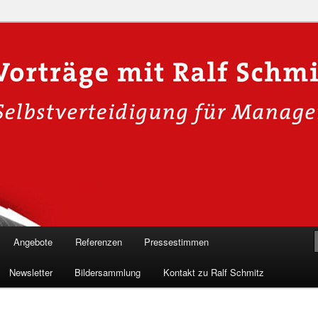
n in die Welt der Cybersicherheit mit Ralf Schmitz. Erleben Sie Live-
Einblicke & schützen Sie sich effektiv.
 Experte für Hackervorträge &
 Shows
Angebote
Referenzen
Pressestimmen
Newsletter
Bildersammlung
Kontakt zu Ralf Schmitz