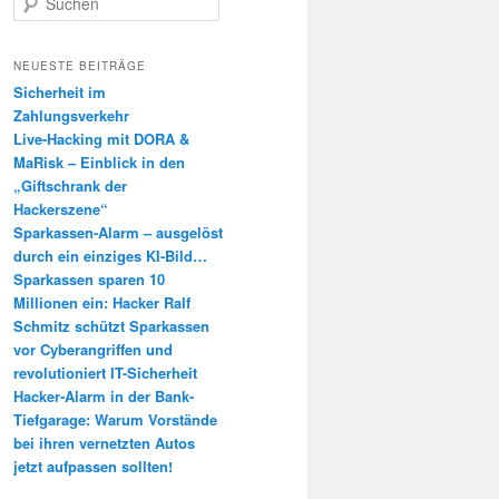
u
c
h
NEUESTE BEITRÄGE
e
Sicherheit im
n
Zahlungsverkehr
Live-Hacking mit DORA &
MaRisk – Einblick in den
„Giftschrank der
Hackerszene“
Sparkassen-Alarm – ausgelöst
durch ein einziges KI-Bild…
Sparkassen sparen 10
Millionen ein: Hacker Ralf
Schmitz schützt Sparkassen
vor Cyberangriffen und
revolutioniert IT-Sicherheit
Hacker-Alarm in der Bank-
Tiefgarage: Warum Vorstände
bei ihren vernetzten Autos
jetzt aufpassen sollten!