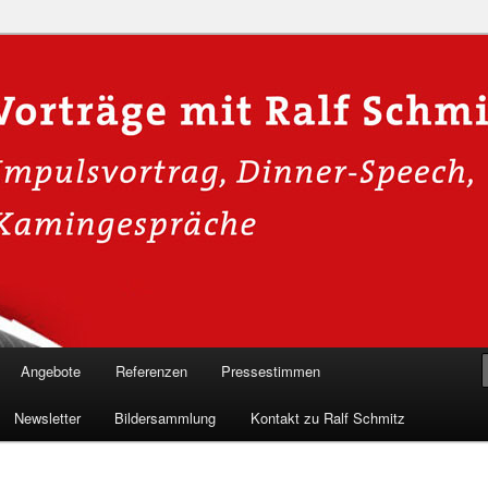
n in die Welt der Cybersicherheit mit Ralf Schmitz. Erleben Sie Live-
Einblicke & schützen Sie sich effektiv.
 Experte für Hackervorträge &
 Shows
Angebote
Referenzen
Pressestimmen
Newsletter
Bildersammlung
Kontakt zu Ralf Schmitz