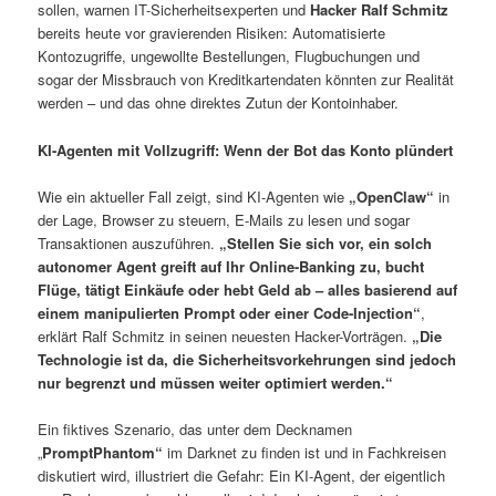
sollen, warnen IT-Sicherheitsexperten und
Hacker Ralf Schmitz
bereits heute vor gravierenden Risiken: Automatisierte
Kontozugriffe, ungewollte Bestellungen, Flugbuchungen und
sogar der Missbrauch von Kreditkartendaten könnten zur Realität
werden – und das ohne direktes Zutun der Kontoinhaber.
KI-Agenten mit Vollzugriff: Wenn der Bot das Konto plündert
Wie ein aktueller Fall zeigt, sind KI-Agenten wie
„OpenClaw“
in
der Lage, Browser zu steuern, E-Mails zu lesen und sogar
Transaktionen auszuführen.
„Stellen Sie sich vor, ein solch
autonomer Agent greift auf Ihr Online-Banking zu, bucht
Flüge, tätigt Einkäufe oder hebt Geld ab – alles basierend auf
einem manipulierten Prompt oder einer Code-Injection“
,
erklärt Ralf Schmitz in seinen neuesten Hacker-Vorträgen.
„Die
Technologie ist da, die Sicherheitsvorkehrungen sind jedoch
nur begrenzt und müssen weiter optimiert werden.“
Ein fiktives Szenario, das unter dem Decknamen
„
PromptPhantom“
im Darknet zu finden ist und in Fachkreisen
diskutiert wird, illustriert die Gefahr: Ein KI-Agent, der eigentlich