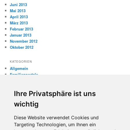
Juni 2013
Mai 2013
April 2013
März 2013
Februar 2013
Januar 2013
November 2012
Oktober 2012
KATEGORIEN
Allgemein
Familienportale
Gewaltprävention
Internet
Ihre Privatsphäre ist uns
Internetsicherheit
Kinderschutz
wichtig
Missbrauch
Diese Website verwendet Cookies und
META
Targeting Technologien, um Ihnen ein
Anmelden