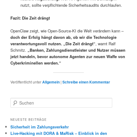
nutzt, sollte verpflichtende Sicherheitsaudits durchlaufen.
Fazit: Die Zeit drängt
OpenClaw zeigt, wie Open-Source-KI die Welt verändern kann –
doch der Erfolg hängt davon ab, ob wir die Technologie
verantwortungsvoll nutzen.
„Die Zeit drängt“
, warnt Ralf
Schmitz.
„Banken, Zahlungsdienstleister und Nutzer müssen
jetzt handeln, bevor autonome Agenten zur neuen Waffe von
Cyberkriminellen werden.“
Veröffentlicht unter
Allgemein
|
Schreibe einen Kommentar
S
u
c
h
NEUESTE BEITRÄGE
e
Sicherheit im Zahlungsverkehr
n
Live-Hacking mit DORA & MaRisk – Einblick in den