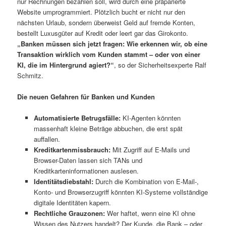
nur Rechnungen bezahlen soll, wird durch eine präparierte
Website umprogrammiert. Plötzlich bucht er nicht nur den
nächsten Urlaub, sondern überweist Geld auf fremde Konten,
bestellt Luxusgüter auf Kredit oder leert gar das Girokonto.
„Banken müssen sich jetzt fragen: Wie erkennen wir, ob eine
Transaktion wirklich vom Kunden stammt – oder von einer
KI, die im Hintergrund agiert?“
, so der Sicherheitsexperte Ralf
Schmitz.
Die neuen Gefahren für Banken und Kunden
Automatisierte Betrugsfälle:
KI-Agenten könnten
massenhaft kleine Beträge abbuchen, die erst spät
auffallen.
Kreditkartenmissbrauch:
Mit Zugriff auf E-Mails und
Browser-Daten lassen sich TANs und
Kreditkarteninformationen auslesen.
Identitätsdiebstahl:
Durch die Kombination von E-Mail-,
Konto- und Browserzugriff könnten KI-Systeme vollständige
digitale Identitäten kapern.
Rechtliche Grauzonen:
Wer haftet, wenn eine KI ohne
Wissen des Nutzers handelt? Der Kunde, die Bank – oder