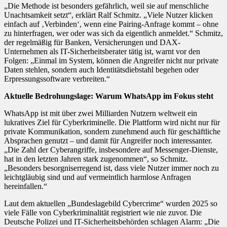
„Die Methode ist besonders gefährlich, weil sie auf menschliche
Unachtsamkeit setzt“, erklärt Ralf Schmitz. „Viele Nutzer klicken
einfach auf ‚Verbinden‘, wenn eine Pairing-Anfrage kommt – ohne
zu hinterfragen, wer oder was sich da eigentlich anmeldet.“ Schmitz,
der regelmäßig für Banken, Versicherungen und DAX-
Unternehmen als IT-Sicherheitsberater tätig ist, warnt vor den
Folgen: „Einmal im System, können die Angreifer nicht nur private
Daten stehlen, sondern auch Identitätsdiebstahl begehen oder
Erpressungssoftware verbreiten.“
Aktuelle Bedrohungslage: Warum WhatsApp im Fokus steht
WhatsApp ist mit über zwei Milliarden Nutzern weltweit ein
lukratives Ziel für Cyberkriminelle. Die Plattform wird nicht nur für
private Kommunikation, sondern zunehmend auch für geschäftliche
Absprachen genutzt – und damit für Angreifer noch interessanter.
„Die Zahl der Cyberangriffe, insbesondere auf Messenger-Dienste,
hat in den letzten Jahren stark zugenommen“, so Schmitz.
„Besonders besorgniserregend ist, dass viele Nutzer immer noch zu
leichtgläubig sind und auf vermeintlich harmlose Anfragen
hereinfallen.“
Laut dem aktuellen „Bundeslagebild Cybercrime“ wurden 2025 so
viele Fälle von Cyberkriminalität registriert wie nie zuvor. Die
Deutsche Polizei und IT-Sicherheitsbehörden schlagen Alarm: „Die