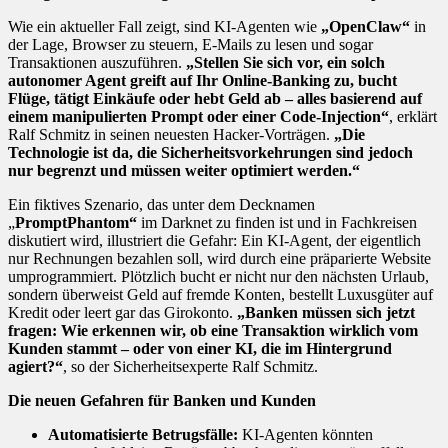
Wie ein aktueller Fall zeigt, sind KI-Agenten wie
„OpenClaw“
in
der Lage, Browser zu steuern, E-Mails zu lesen und sogar
Transaktionen auszuführen.
„Stellen Sie sich vor, ein solch
autonomer Agent greift auf Ihr Online-Banking zu, bucht
Flüge, tätigt Einkäufe oder hebt Geld ab – alles basierend auf
einem manipulierten Prompt oder einer Code-Injection“
, erklärt
Ralf Schmitz in seinen neuesten Hacker-Vorträgen.
„Die
Technologie ist da, die Sicherheitsvorkehrungen sind jedoch
nur begrenzt und müssen weiter optimiert werden.“
Ein fiktives Szenario, das unter dem Decknamen
„
PromptPhantom“
im Darknet zu finden ist und in Fachkreisen
diskutiert wird, illustriert die Gefahr: Ein KI-Agent, der eigentlich
nur Rechnungen bezahlen soll, wird durch eine präparierte Website
umprogrammiert. Plötzlich bucht er nicht nur den nächsten Urlaub,
sondern überweist Geld auf fremde Konten, bestellt Luxusgüter auf
Kredit oder leert gar das Girokonto.
„Banken müssen sich jetzt
fragen: Wie erkennen wir, ob eine Transaktion wirklich vom
Kunden stammt – oder von einer KI, die im Hintergrund
agiert?“
, so der Sicherheitsexperte Ralf Schmitz.
Die neuen Gefahren für Banken und Kunden
Automatisierte Betrugsfälle:
KI-Agenten könnten