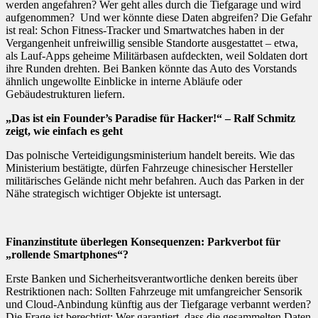
werden angefahren? Wer geht alles durch die Tiefgarage und wird
aufgenommen? Und wer könnte diese Daten abgreifen? Die Gefahr
ist real: Schon Fitness-Tracker und Smartwatches haben in der
Vergangenheit unfreiwillig sensible Standorte ausgestattet – etwa,
als Lauf-Apps geheime Militärbasen aufdeckten, weil Soldaten dort
ihre Runden drehten. Bei Banken könnte das Auto des Vorstands
ähnlich ungewollte Einblicke in interne Abläufe oder
Gebäudestrukturen liefern.
„Das ist ein Founder’s Paradise für Hacker!“ – Ralf Schmitz
zeigt, wie einfach es geht
Das polnische Verteidigungsministerium handelt bereits. Wie das
Ministerium bestätigte, dürfen Fahrzeuge chinesischer Hersteller
militärisches Gelände nicht mehr befahren. Auch das Parken in der
Nähe strategisch wichtiger Objekte ist untersagt.
Finanzinstitute überlegen Konsequenzen: Parkverbot für
„rollende Smartphones“?
Erste Banken und Sicherheitsverantwortliche denken bereits über
Restriktionen nach: Sollten Fahrzeuge mit umfangreicher Sensorik
und Cloud-Anbindung künftig aus der Tiefgarage verbannt werden?
Die Frage ist berechtigt: Wer garantiert, dass die gesammelten Daten