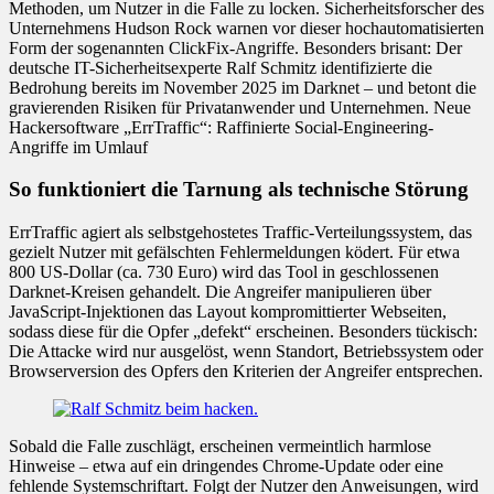
Methoden, um Nutzer in die Falle zu locken. Sicherheitsforscher des
Unternehmens Hudson Rock warnen vor dieser hochautomatisierten
Form der sogenannten ClickFix-Angriffe. Besonders brisant: Der
deutsche IT-Sicherheitsexperte Ralf Schmitz identifizierte die
Bedrohung bereits im November 2025 im Darknet – und betont die
gravierenden Risiken für Privatanwender und Unternehmen. Neue
Hackersoftware „ErrTraffic“: Raffinierte Social-Engineering-
Angriffe im Umlauf
So funktioniert die Tarnung als technische Störung
ErrTraffic agiert als selbstgehostetes Traffic-Verteilungssystem, das
gezielt Nutzer mit gefälschten Fehlermeldungen ködert. Für etwa
800 US-Dollar (ca. 730 Euro) wird das Tool in geschlossenen
Darknet-Kreisen gehandelt. Die Angreifer manipulieren über
JavaScript-Injektionen das Layout kompromittierter Webseiten,
sodass diese für die Opfer „defekt“ erscheinen. Besonders tückisch:
Die Attacke wird nur ausgelöst, wenn Standort, Betriebssystem oder
Browserversion des Opfers den Kriterien der Angreifer entsprechen.
Sobald die Falle zuschlägt, erscheinen vermeintlich harmlose
Hinweise – etwa auf ein dringendes Chrome-Update oder eine
fehlende Systemschriftart. Folgt der Nutzer den Anweisungen, wird