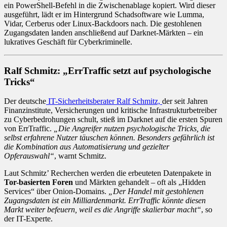
ein PowerShell-Befehl in die Zwischenablage kopiert. Wird dieser
ausgeführt, lädt er im Hintergrund Schadsoftware wie Lumma,
Vidar, Cerberus oder Linux-Backdoors nach. Die gestohlenen
Zugangsdaten landen anschließend auf Darknet-Märkten – ein
lukratives Geschäft für Cyberkriminelle.
Ralf Schmitz: „ErrTraffic setzt auf psychologische
Tricks“
Der deutsche
IT-Sicherheitsberater Ralf Schmitz,
der seit Jahren
Finanzinstitute, Versicherungen und kritische Infrastrukturbetreiber
zu Cyberbedrohungen schult, stieß im Darknet auf die ersten Spuren
von ErrTraffic.
„Die Angreifer nutzen psychologische Tricks, die
selbst erfahrene Nutzer täuschen können. Besonders gefährlich ist
die Kombination aus Automatisierung und gezielter
Opferauswahl“
, warnt Schmitz.
Laut Schmitz’ Recherchen werden die erbeuteten Datenpakete in
Tor-basierten Foren
und Märkten gehandelt – oft als „Hidden
Services“ über Onion-Domains.
„Der Handel mit gestohlenen
Zugangsdaten ist ein Milliardenmarkt. ErrTraffic könnte diesen
Markt weiter befeuern, weil es die Angriffe skalierbar macht“
, so
der IT-Experte.