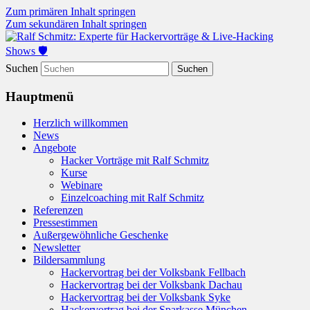
Zum primären Inhalt springen
Zum sekundären Inhalt springen
Hacker-Vorträge, Tauchen Sie ein in die
Ralf Schmitz: Experte für
Suchen
Welt der Cybersicherheit mit Ralf
Hackervorträge & Live-
Schmitz. Erleben Sie Live-Hacking,
Hauptmenü
Hacking Shows 🛡️
gewinnen Sie wertvolle Einblicke &
Herzlich willkommen
schützen Sie sich effektiv.
News
Angebote
Hacker Vorträge mit Ralf Schmitz
Kurse
Webinare
Einzelcoaching mit Ralf Schmitz
Referenzen
Pressestimmen
Außergewöhnliche Geschenke
Newsletter
Bildersammlung
Hackervortrag bei der Volksbank Fellbach
Hackervortrag bei der Volksbank Dachau
Hackervortrag bei der Volksbank Syke
Hackervortrag bei der Sparkasse München