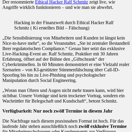
Der renommierte
Ethical Hacker Ralf Schmitz
zeigt live, wie
Angriffe wirklich funktionieren – und wie man sie abwehrt.
Hacking in der Finanzwelt durch Ethical Hacker Ralf
Schmitz ( Ki erstelltes Bild – Fälschung)
„Die Sensibilisierung von Mitarbeitern und Kunden ist längst kein
Nice-to-have mehr“, so die Veranstalter. „Sie ist zentraler Bestandteil
Ihrer regulatorischen Compliance.“ Genau hier setzt das exklusive
Live-Hacking-Event an: Ralf Schmitz, Praktiker mit 30 Jahren
Erfahrung, öffnet auf der Bühne den „Giftschrank“ der
Cyberkriminellen. In 60 Minuten demonstriert er eine Vielzahl realer
Szenarien – von KI-gestützter Stimmenfälschung über Call-ID-
Spoofing bis hin zu Live-Phishing und psychologischer
Manipulation durch Social Engineering.
„Woran man Ohren und Augen nicht mehr trauen kann, wird hier
sichtbar. Unsere Vorträge sind kein trockener Vortrag, sondern ein
Wachrüttler für Belegschaft und Kundschaft“, betont Schmitz.
Verfügbarkeit: Nur noch zwölf Termine in diesem Jahr
Die Nachfrage nach diesem praxisnahen Format ist hoch. Für das
laufende Jahr stehen ausschließlich noch
zwölf exklusive Termine
für Mitarbeiterschulungen oder Kundenevents zur Verfügung.