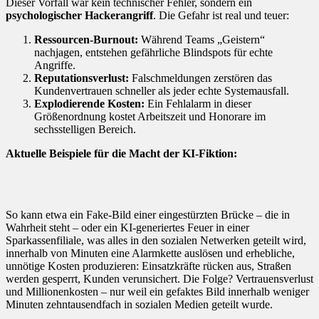
Dieser Vorfall war kein technischer Fehler, sondern ein
psychologischer Hackerangriff
. Die Gefahr ist real und teuer:
Ressourcen-Burnout:
Während Teams „Geistern“
nachjagen, entstehen gefährliche Blindspots für echte
Angriffe.
Reputationsverlust:
Falschmeldungen zerstören das
Kundenvertrauen schneller als jeder echte Systemausfall.
Explodierende Kosten:
Ein Fehlalarm in dieser
Größenordnung kostet Arbeitszeit und Honorare im
sechsstelligen Bereich.
Aktuelle Beispiele für die Macht der KI-Fiktion:
So kann etwa ein Fake-Bild einer eingestürzten Brücke – die in
Wahrheit steht – oder ein KI-generiertes Feuer in einer
Sparkassenfiliale, was alles in den sozialen Netwerken geteilt wird,
innerhalb von Minuten eine Alarmkette auslösen und erhebliche,
unnötige Kosten produzieren: Einsatzkräfte rücken aus, Straßen
werden gesperrt, Kunden verunsichert. Die Folge? Vertrauensverlust
und Millionenkosten – nur weil ein gefaktes Bild innerhalb weniger
Minuten zehntausendfach in sozialen Medien geteilt wurde.