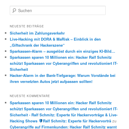
S
u
c
h
NEUESTE BEITRÄGE
e
Sicherheit im Zahlungsverkehr
n
Live-Hacking mit DORA & MaRisk – Einblick in den
„Giftschrank der Hackerszene“
Sparkassen-Alarm – ausgelöst durch ein einziges KI-Bild…
Sparkassen sparen 10 Millionen ein: Hacker Ralf Schmitz
schützt Sparkassen vor Cyberangriffen und revolutioniert IT-
Sicherheit
Hacker-Alarm in der Bank-Tiefgarage: Warum Vorstände bei
ihren vernetzten Autos jetzt aufpassen sollten!
NEUESTE KOMMENTARE
Sparkassen sparen 10 Millionen ein: Hacker Ralf Schmitz
schützt Sparkassen vor Cyberangriffen und revolutioniert IT-
Sicherheit - Ralf Schmitz: Experte für Hackervorträge & Live-
Hacking Shows
Ralf Schmitz: Experte für Hackervorträ
zu
Cyberangriffe auf Firmenkunden: Hacker Ralf Schmitz warnt