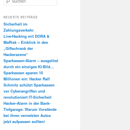
u
c
h
NEUESTE BEITRÄGE
e
Sicherheit im
n
Zahlungsverkehr
Live-Hacking mit DORA &
MaRisk – Einblick in den
„Giftschrank der
Hackerszene“
Sparkassen-Alarm – ausgelöst
durch ein einziges KI-Bild…
Sparkassen sparen 10
Millionen ein: Hacker Ralf
Schmitz schützt Sparkassen
vor Cyberangriffen und
revolutioniert IT-Sicherheit
Hacker-Alarm in der Bank-
Tiefgarage: Warum Vorstände
bei ihren vernetzten Autos
jetzt aufpassen sollten!