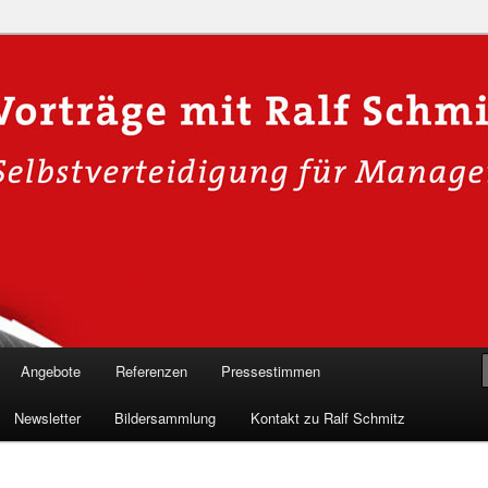
n in die Welt der Cybersicherheit mit Ralf Schmitz. Erleben Sie Live-
Einblicke & schützen Sie sich effektiv.
 Experte für Hackervorträge &
 Shows
Angebote
Referenzen
Pressestimmen
Newsletter
Bildersammlung
Kontakt zu Ralf Schmitz