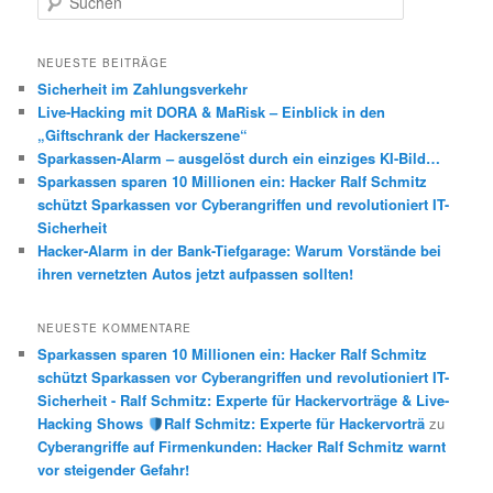
u
c
h
NEUESTE BEITRÄGE
e
Sicherheit im Zahlungsverkehr
n
Live-Hacking mit DORA & MaRisk – Einblick in den
„Giftschrank der Hackerszene“
Sparkassen-Alarm – ausgelöst durch ein einziges KI-Bild…
Sparkassen sparen 10 Millionen ein: Hacker Ralf Schmitz
schützt Sparkassen vor Cyberangriffen und revolutioniert IT-
Sicherheit
Hacker-Alarm in der Bank-Tiefgarage: Warum Vorstände bei
ihren vernetzten Autos jetzt aufpassen sollten!
NEUESTE KOMMENTARE
Sparkassen sparen 10 Millionen ein: Hacker Ralf Schmitz
schützt Sparkassen vor Cyberangriffen und revolutioniert IT-
Sicherheit - Ralf Schmitz: Experte für Hackervorträge & Live-
Hacking Shows
Ralf Schmitz: Experte für Hackervorträ
zu
Cyberangriffe auf Firmenkunden: Hacker Ralf Schmitz warnt
vor steigender Gefahr!