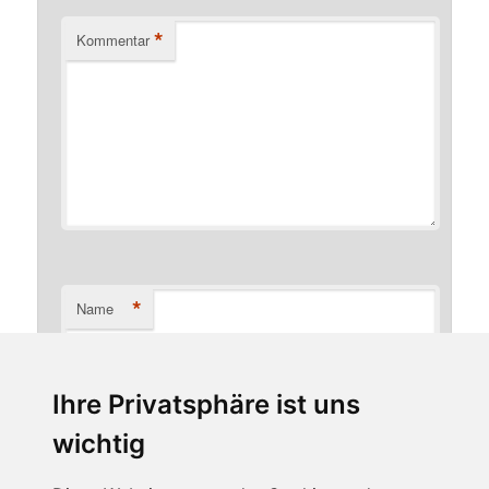
*
Kommentar
*
Name
Ihre Privatsphäre ist uns
*
E-Mail-Adresse
wichtig