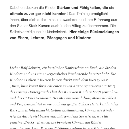
Dabei entdecken die Kinder
Stärken und Fähigkeiten, die sie
oftmals zuvor gar nicht kannten!
Das Training ermöglicht
ihnen, über sich selbst hinauszuwachsen und ihre Erfahrung aus
den Sicher-Stark-Kursen auch in den Alltag zu übernehmen. Die
Selbstverteidigung ist kinderleicht.
Hier einige Rückmeldungen
von Eltern, Lehrern, Pädagogen und Kindern:
Lieber Ralf Schmitz, ein herzliches Dankeschön an Euch, die Ihr den
Kindern und uns ein unvergessliches Wochenende bereitet habt. Die
Kinder aus allen 3 Kursen kamen direkt nach dem Kurs zu uns:
„Bitte, bitte könnt Ihr nicht einen neuen Kurs organisieren?!“ Trotz
des ernsten Hintergrundes hat der Kurs den Kindern Spaß gemacht –
und das ist Euer Verdienst. Der Mix aus Sensibilität, Menschlichkeit
und Professionalität sowie auch ein großer Schuss Heiterkeit hat den
Kurs zum Erfolg gemacht. Gefahrensituationen, können die Kinder
jetzt im Ansatz viel besser einschätzen, denn Sie wissen, was für
gemeine „Tricks“ Erwachsene benutzen können, um Kinder
wegzulocken. Das „Passwort“ (Abholregelung Eltern-Kind, wer das