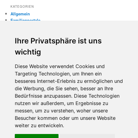
KATEGORIEN
Allgemein
Familienportale
Gewaltprävention
Internet
Ihre Privatsphäre ist uns
Internetsicherheit
Kinderschutz
wichtig
Missbrauch
Diese Website verwendet Cookies und
META
Targeting Technologien, um Ihnen ein
Anmelden
besseres Internet-Erlebnis zu ermöglichen und
Eintrags-Feed
Kommentar-Feed
die Werbung, die Sie sehen, besser an Ihre
WordPress.org
Bedürfnisse anzupassen. Diese Technologien
nutzen wir außerdem, um Ergebnisse zu
messen, um zu verstehen, woher unsere
Besucher kommen oder um unsere Website
weiter zu entwickeln.
Diese Website benutzt Cookies. Wenn du die Website weiter