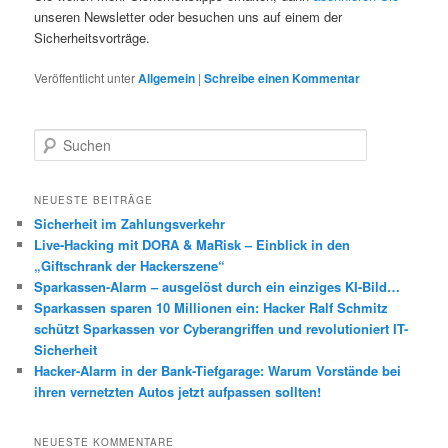
unseren Newsletter oder besuchen uns auf einem der
Sicherheitsvorträge.
Veröffentlicht unter
Allgemein
|
Schreibe einen Kommentar
S
u
c
h
NEUESTE BEITRÄGE
e
Sicherheit im Zahlungsverkehr
n
Live-Hacking mit DORA & MaRisk – Einblick in den
„Giftschrank der Hackerszene“
Sparkassen-Alarm – ausgelöst durch ein einziges KI-Bild…
Sparkassen sparen 10 Millionen ein: Hacker Ralf Schmitz
schützt Sparkassen vor Cyberangriffen und revolutioniert IT-
Sicherheit
Hacker-Alarm in der Bank-Tiefgarage: Warum Vorstände bei
ihren vernetzten Autos jetzt aufpassen sollten!
NEUESTE KOMMENTARE