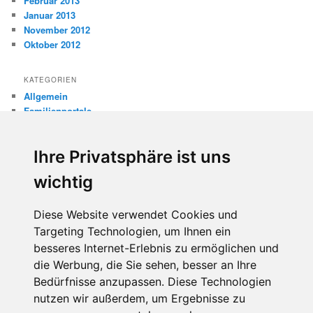
Februar 2013
Januar 2013
November 2012
Oktober 2012
KATEGORIEN
Allgemein
Familienportale
Gewaltprävention
Internet
Ihre Privatsphäre ist uns
Internetsicherheit
Kinderschutz
wichtig
Missbrauch
Diese Website verwendet Cookies und
META
Targeting Technologien, um Ihnen ein
Anmelden
besseres Internet-Erlebnis zu ermöglichen und
Eintrags-Feed
Kommentar-Feed
die Werbung, die Sie sehen, besser an Ihre
WordPress.org
Bedürfnisse anzupassen. Diese Technologien
nutzen wir außerdem, um Ergebnisse zu