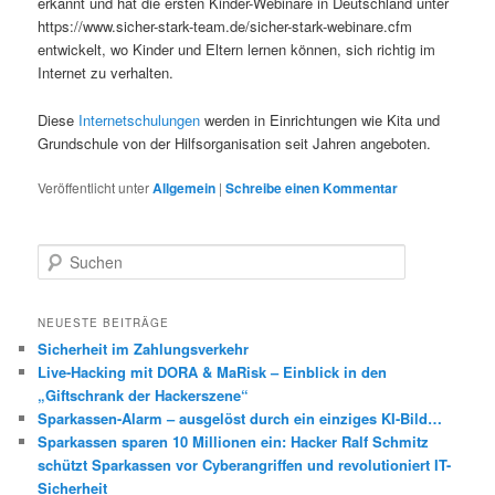
erkannt und hat die ersten Kinder-Webinare in Deutschland unter
https://www.sicher-stark-team.de/sicher-stark-webinare.cfm
entwickelt, wo Kinder und Eltern lernen können, sich richtig im
Internet zu verhalten.
Diese
Internetschulungen
werden in Einrichtungen wie Kita und
Grundschule von der Hilfsorganisation seit Jahren angeboten.
Veröffentlicht unter
Allgemein
|
Schreibe einen Kommentar
S
u
c
h
NEUESTE BEITRÄGE
e
Sicherheit im Zahlungsverkehr
n
Live-Hacking mit DORA & MaRisk – Einblick in den
„Giftschrank der Hackerszene“
Sparkassen-Alarm – ausgelöst durch ein einziges KI-Bild…
Sparkassen sparen 10 Millionen ein: Hacker Ralf Schmitz
schützt Sparkassen vor Cyberangriffen und revolutioniert IT-
Sicherheit