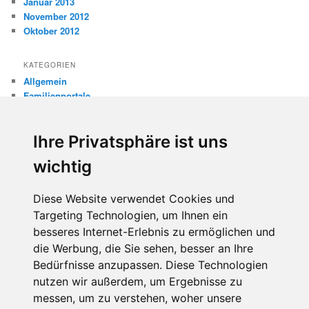
Januar 2013
November 2012
Oktober 2012
KATEGORIEN
Allgemein
Familienportale
Gewaltprävention
Internet
Ihre Privatsphäre ist uns
Internetsicherheit
Kinderschutz
wichtig
Missbrauch
Diese Website verwendet Cookies und
META
Targeting Technologien, um Ihnen ein
Anmelden
besseres Internet-Erlebnis zu ermöglichen und
Eintrags-Feed
Kommentar-Feed
die Werbung, die Sie sehen, besser an Ihre
WordPress.org
Bedürfnisse anzupassen. Diese Technologien
nutzen wir außerdem, um Ergebnisse zu
messen, um zu verstehen, woher unsere