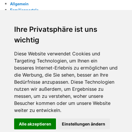
Allgemein
Familienportale
Gewaltprävention
Internet
Ihre Privatsphäre ist uns
Internetsicherheit
Kinderschutz
wichtig
Missbrauch
Diese Website verwendet Cookies und
META
Targeting Technologien, um Ihnen ein
Anmelden
besseres Internet-Erlebnis zu ermöglichen und
Eintrags-Feed
Kommentar-Feed
die Werbung, die Sie sehen, besser an Ihre
WordPress.org
Bedürfnisse anzupassen. Diese Technologien
nutzen wir außerdem, um Ergebnisse zu
messen, um zu verstehen, woher unsere
Besucher kommen oder um unsere Website
weiter zu entwickeln.
Diese Website benutzt Cookies. Wenn du die Website weiter
Alle akzeptieren
Einstellungen ändern
Stolz präsentiert von WordPress
nutzt, gehen wir von deinem Einverständnis aus.