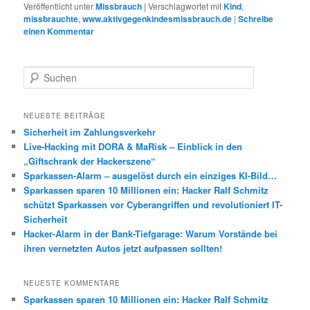
Veröffentlicht unter
Missbrauch
|
Verschlagwortet mit
Kind
,
missbrauchte
,
www.aktivgegenkindesmissbrauch.de
|
Schreibe
einen Kommentar
S
u
c
h
NEUESTE BEITRÄGE
e
Sicherheit im Zahlungsverkehr
n
Live-Hacking mit DORA & MaRisk – Einblick in den
„Giftschrank der Hackerszene“
Sparkassen-Alarm – ausgelöst durch ein einziges KI-Bild…
Sparkassen sparen 10 Millionen ein: Hacker Ralf Schmitz
schützt Sparkassen vor Cyberangriffen und revolutioniert IT-
Sicherheit
Hacker-Alarm in der Bank-Tiefgarage: Warum Vorstände bei
ihren vernetzten Autos jetzt aufpassen sollten!
NEUESTE KOMMENTARE
Sparkassen sparen 10 Millionen ein: Hacker Ralf Schmitz