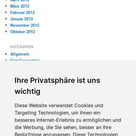
März 2013
Februar 2013
Januar 2013
November 2012
Oktober 2012
KATEGORIEN
Allgemein
Familienportale
Gewaltprävention
Internet
Ihre Privatsphäre ist uns
Internetsicherheit
Kinderschutz
wichtig
Missbrauch
Diese Website verwendet Cookies und
META
Targeting Technologien, um Ihnen ein
Anmelden
besseres Internet-Erlebnis zu ermöglichen und
Eintrags-Feed
die Werbung, die Sie sehen, besser an Ihre
Kommentar-Feed
WordPress.org
Bedürfnisse anzupassen. Diese Technologien