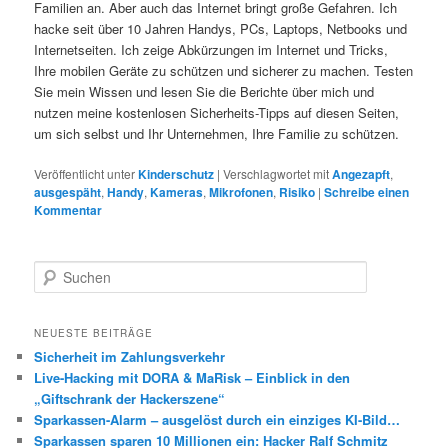
Familien an. Aber auch das Internet bringt große Gefahren. Ich
hacke seit über 10 Jahren Handys, PCs, Laptops, Netbooks und
Internetseiten. Ich zeige Abkürzungen im Internet und Tricks,
Ihre mobilen Geräte zu schützen und sicherer zu machen. Testen
Sie mein Wissen und lesen Sie die Berichte über mich und
nutzen meine kostenlosen Sicherheits-Tipps auf diesen Seiten,
um sich selbst und Ihr Unternehmen, Ihre Familie zu schützen.
Veröffentlicht unter
Kinderschutz
|
Verschlagwortet mit
Angezapft
,
ausgespäht
,
Handy
,
Kameras
,
Mikrofonen
,
Risiko
|
Schreibe einen
Kommentar
S
u
c
h
NEUESTE BEITRÄGE
e
Sicherheit im Zahlungsverkehr
n
Live-Hacking mit DORA & MaRisk – Einblick in den
„Giftschrank der Hackerszene“
Sparkassen-Alarm – ausgelöst durch ein einziges KI-Bild…
Sparkassen sparen 10 Millionen ein: Hacker Ralf Schmitz