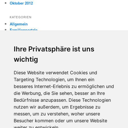
Oktober 2012
KATEGORIEN
Allgemein
Familienportale
Gewaltprävention
Internet
Ihre Privatsphäre ist uns
Internetsicherheit
Kinderschutz
wichtig
Missbrauch
Diese Website verwendet Cookies und
META
Targeting Technologien, um Ihnen ein
Anmelden
besseres Internet-Erlebnis zu ermöglichen und
Eintrags-Feed
Kommentar-Feed
die Werbung, die Sie sehen, besser an Ihre
WordPress.org
Bedürfnisse anzupassen. Diese Technologien
nutzen wir außerdem, um Ergebnisse zu
messen, um zu verstehen, woher unsere
Besucher kommen oder um unsere Website
weiter zu entwickeln.