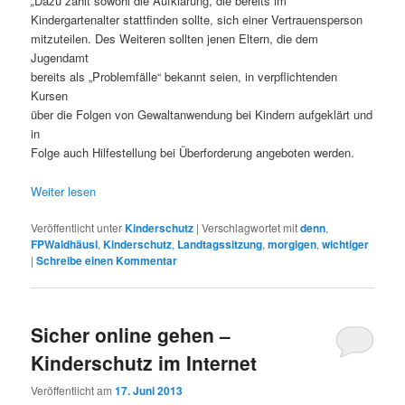
„
Dazu zählt sowohl die Aufklärung, die bereits im
Kindergartenalter stattfinden sollte, sich einer Vertrauensperson
mitzuteilen. Des Weiteren sollten jenen Eltern, die dem
Jugendamt
bereits als „Problemfälle“ bekannt seien, in verpflichtenden
Kursen
über die Folgen von Gewaltanwendung bei Kindern aufgeklärt und
in
Folge auch Hilfestellung bei Überforderung angeboten werden.
Weiter lesen
Veröffentlicht unter
Kinderschutz
|
Verschlagwortet mit
denn
,
FPWaldhäusl
,
Kinderschutz
,
Landtagssitzung
,
morgigen
,
wichtiger
|
Schreibe einen Kommentar
Sicher online gehen –
Kinderschutz im Internet
Veröffentlicht am
17. Juni 2013