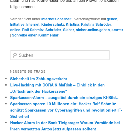
Eltern und Fachkräfte haben bereits an den Präventionskursen
teilgenommen.
Veröffentlicht unter
Internetsicherheit
|
Verschlagwortet mit
gehen
,
Initiative
,
Internet
,
Kinderschutz
,
Kristina
,
Kristina Schröder
,
online
,
Ralf Schmitz
,
Schröder
,
Sicher
,
sicher-online-gehen
,
startet
|
Schreibe einen Kommentar
S
u
c
h
NEUESTE BEITRÄGE
e
Sicherheit im Zahlungsverkehr
n
Live-Hacking mit DORA & MaRisk – Einblick in den
„Giftschrank der Hackerszene“
Sparkassen-Alarm – ausgelöst durch ein einziges KI-Bild…
Sparkassen sparen 10 Millionen ein: Hacker Ralf Schmitz
schützt Sparkassen vor Cyberangriffen und revolutioniert IT-
Sicherheit
Hacker-Alarm in der Bank-Tiefgarage: Warum Vorstände bei
ihren vernetzten Autos jetzt aufpassen sollten!