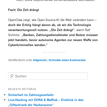
Fazit: Die Zeit drängt
OpenClaw zeigt, wie Open-Source-KI die Welt verändern kann –
doch der Erfolg hängt davon ab, ob wir die Technologie
verantwortungsvoll nutzen.
„Die Zeit drängt“
, warnt Ralf
Schmitz.
„Banken, Zahlungsdienstleister und Nutzer müssen
jetzt handeln, bevor autonome Agenten zur neuen Waffe von
Cyberkriminellen werden.“
Veröffentlicht unter
Allgemein
|
Schreibe einen Kommentar
S
u
c
h
NEUESTE BEITRÄGE
e
Sicherheit im Zahlungsverkehr
n
Live-Hacking mit DORA & MaRisk – Einblick in den
„Giftschrank der Hackerszene“