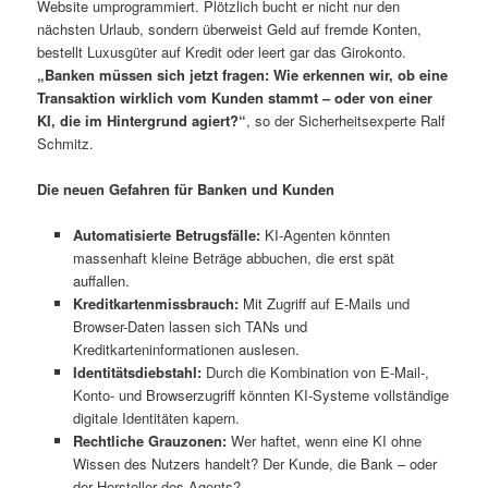
Website umprogrammiert. Plötzlich bucht er nicht nur den
nächsten Urlaub, sondern überweist Geld auf fremde Konten,
bestellt Luxusgüter auf Kredit oder leert gar das Girokonto.
„Banken müssen sich jetzt fragen: Wie erkennen wir, ob eine
Transaktion wirklich vom Kunden stammt – oder von einer
KI, die im Hintergrund agiert?“
, so der Sicherheitsexperte Ralf
Schmitz.
Die neuen Gefahren für Banken und Kunden
Automatisierte Betrugsfälle:
KI-Agenten könnten
massenhaft kleine Beträge abbuchen, die erst spät
auffallen.
Kreditkartenmissbrauch:
Mit Zugriff auf E-Mails und
Browser-Daten lassen sich TANs und
Kreditkarteninformationen auslesen.
Identitätsdiebstahl:
Durch die Kombination von E-Mail-,
Konto- und Browserzugriff könnten KI-Systeme vollständige
digitale Identitäten kapern.
Rechtliche Grauzonen:
Wer haftet, wenn eine KI ohne
Wissen des Nutzers handelt? Der Kunde, die Bank – oder
der Hersteller des Agents?