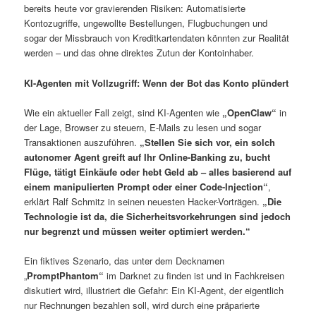
bereits heute vor gravierenden Risiken: Automatisierte
Kontozugriffe, ungewollte Bestellungen, Flugbuchungen und
sogar der Missbrauch von Kreditkartendaten könnten zur Realität
werden – und das ohne direktes Zutun der Kontoinhaber.
KI-Agenten mit Vollzugriff: Wenn der Bot das Konto plündert
Wie ein aktueller Fall zeigt, sind KI-Agenten wie
„OpenClaw“
in
der Lage, Browser zu steuern, E-Mails zu lesen und sogar
Transaktionen auszuführen.
„Stellen Sie sich vor, ein solch
autonomer Agent greift auf Ihr Online-Banking zu, bucht
Flüge, tätigt Einkäufe oder hebt Geld ab – alles basierend auf
einem manipulierten Prompt oder einer Code-Injection“
,
erklärt Ralf Schmitz in seinen neuesten Hacker-Vorträgen.
„Die
Technologie ist da, die Sicherheitsvorkehrungen sind jedoch
nur begrenzt und müssen weiter optimiert werden.“
Ein fiktives Szenario, das unter dem Decknamen
„
PromptPhantom“
im Darknet zu finden ist und in Fachkreisen
diskutiert wird, illustriert die Gefahr: Ein KI-Agent, der eigentlich
nur Rechnungen bezahlen soll, wird durch eine präparierte