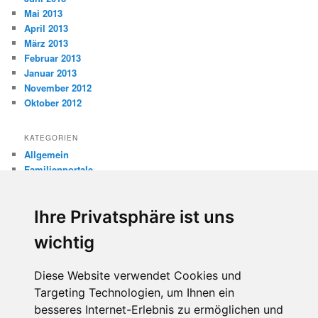
Mai 2013
April 2013
März 2013
Februar 2013
Januar 2013
November 2012
Oktober 2012
KATEGORIEN
Allgemein
Familienportale
Gewaltprävention
Internet
Ihre Privatsphäre ist uns
Internetsicherheit
Kinderschutz
wichtig
Missbrauch
Diese Website verwendet Cookies und
META
Targeting Technologien, um Ihnen ein
Anmelden
besseres Internet-Erlebnis zu ermöglichen und
Eintrags-Feed