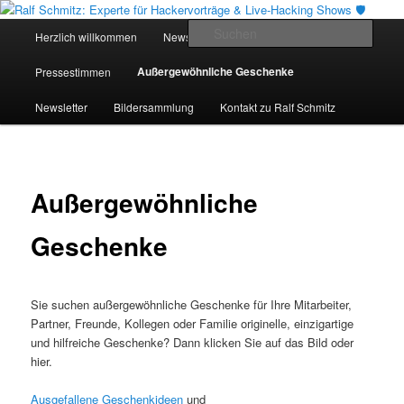
Zum
Hacker-Vorträge, Tauchen Sie ein in die Welt der Cybersicherheit mit Ralf
Schmitz. Erleben Sie Live-Hacking, gewinnen Sie wertvolle Einblicke &
primären
Hauptmenü
Such
Herzlich willkommen
News
Angebote
Referenzen
schützen Sie sich effektiv.
Inhalt
springen
Ralf Schmitz: Experte für
Außergewöhnliche Geschenke
Pressestimmen
Hackervorträge & Live-Hacking
Newsletter
Bildersammlung
Kontakt zu Ralf Schmitz
Shows 🛡️
Außergewöhnliche
Geschenke
Sie suchen außergewöhnliche Geschenke für Ihre Mitarbeiter,
Partner, Freunde, Kollegen oder Familie originelle, einzigartige
und hilfreiche Geschenke? Dann klicken Sie auf das Bild oder
hier.
Ausgefallene Geschenkideen
und