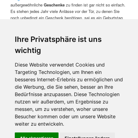
außergewöhnliche
Geschenke
zu finden ist gar nicht so einfach.
Es stehen jedes Jahr viele Anlässe vor der Tür, zu denen Sie
noch unbedingt ein Geschenk benötigen, sei es ein Geburtstag,
ein Kindergeschenk, ein Geschenk für einen Kollegen, zu
Weihnachten oder Ostern? Hier im Shop schenken Sie viel
Sicherheit.
Ihre Privatsphäre ist uns
wichtig
außergewöhnliche Geschenke
Diese Website verwendet Cookies und
Targeting Technologien, um Ihnen ein
Außergewöhnliche Geschenke
machen Freude und bringen
besseres Internet-Erlebnis zu ermöglichen und
Sicherheit.
die Werbung, die Sie sehen, besser an Ihre
Bedürfnisse anzupassen. Diese Technologien
nutzen wir außerdem, um Ergebnisse zu
messen, um zu verstehen, woher unsere
Besucher kommen oder um unsere Website
weiter zu entwickeln.
Stolz präsentiert von WordPress