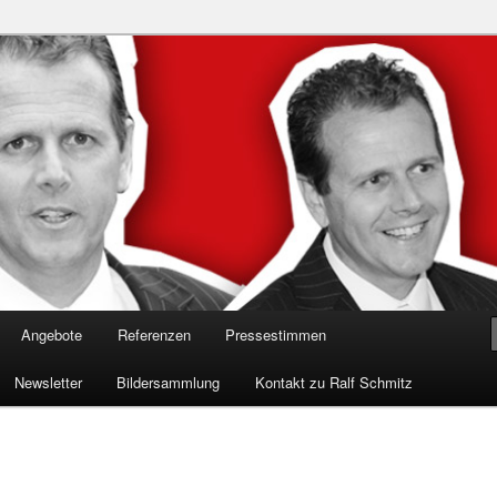
n in die Welt der Cybersicherheit mit Ralf Schmitz. Erleben Sie Live-
Einblicke & schützen Sie sich effektiv.
 Experte für Hackervorträge &
 Shows
Angebote
Referenzen
Pressestimmen
Newsletter
Bildersammlung
Kontakt zu Ralf Schmitz