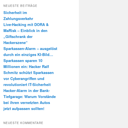
h
NEUESTE BEITRÄGE
e
Sicherheit im
n
Zahlungsverkehr
Live-Hacking mit DORA &
MaRisk – Einblick in den
„Giftschrank der
Hackerszene“
Sparkassen-Alarm – ausgelöst
durch ein einziges KI-Bild…
Sparkassen sparen 10
Millionen ein: Hacker Ralf
Schmitz schützt Sparkassen
vor Cyberangriffen und
revolutioniert IT-Sicherheit
Hacker-Alarm in der Bank-
Tiefgarage: Warum Vorstände
bei ihren vernetzten Autos
jetzt aufpassen sollten!
NEUESTE KOMMENTARE