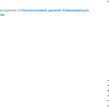
schlagwortet mit
Forschernetzwerk
,
gestartet
,
Kindesmissbrauch
,
ntar