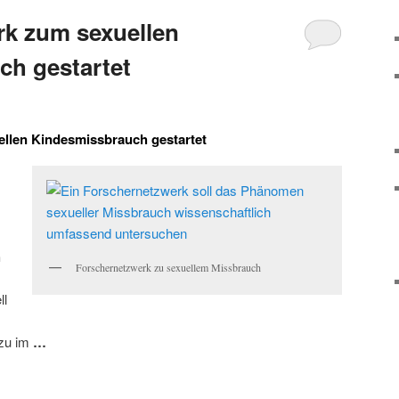
rk zum sexuellen
ch gestartet
llen Kindesmissbrauch gestartet
h
Forschernetzwerk zu sexuellem Missbrauch
ll
azu im
…