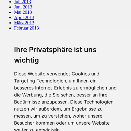
Juli 2013
Juni 2013
Mai 2013
April 2013
März 2013
Februar 2013
Januar 2013
November 2012
Oktober 2012
Ihre Privatsphäre ist uns
Kategorien
wichtig
Allgemein
Familienportale
Diese Website verwendet Cookies und
Gewaltprävention
Targeting Technologien, um Ihnen ein
Internet
besseres Internet-Erlebnis zu ermöglichen und
Internetsicherheit
Kinderschutz
die Werbung, die Sie sehen, besser an Ihre
Missbrauch
Bedürfnisse anzupassen. Diese Technologien
nutzen wir außerdem, um Ergebnisse zu
Meta
messen, um zu verstehen, woher unsere
Anmelden
Besucher kommen oder um unsere Website
Eintrags-Feed
weiter zu entwickeln.