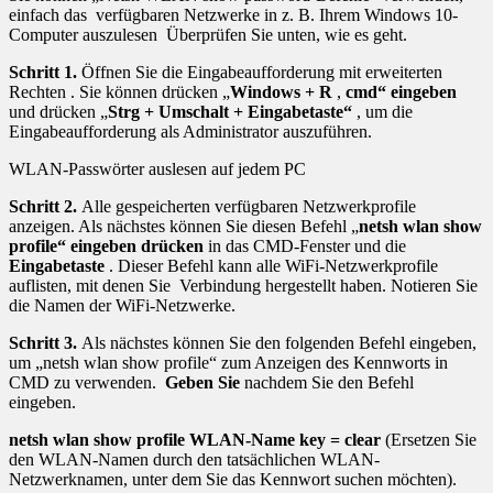
einfach das verfügbaren Netzwerke in z. B. Ihrem Windows 10-
Computer auszulesen Überprüfen Sie unten, wie es geht.
Schritt 1.
Öffnen Sie die Eingabeaufforderung mit erweiterten
Rechten . Sie können drücken „
Windows + R
,
cmd“ eingeben
und drücken „
Strg + Umschalt + Eingabetaste“
, um die
Eingabeaufforderung als Administrator auszuführen.
WLAN-Passwörter auslesen auf jedem PC
Schritt 2.
Alle gespeicherten verfügbaren Netzwerkprofile
anzeigen. Als nächstes können Sie diesen Befehl „
netsh wlan show
profile“ eingeben drücken
in das CMD-Fenster und die
Eingabetaste
. Dieser Befehl kann alle WiFi-Netzwerkprofile
auflisten, mit denen Sie Verbindung hergestellt haben. Notieren Sie
die Namen der WiFi-Netzwerke.
Schritt 3.
Als nächstes können Sie den folgenden Befehl eingeben,
um „netsh wlan show profile“ zum Anzeigen des Kennworts in
CMD zu verwenden.
Geben Sie
nachdem Sie den Befehl
eingeben.
netsh wlan show profile WLAN-Name key = clear
(Ersetzen Sie
den WLAN-Namen durch den tatsächlichen WLAN-
Netzwerknamen, unter dem Sie das Kennwort suchen möchten).