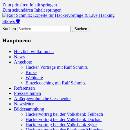
Zum primären Inhalt springen
Zum sekundären Inhalt springen
Hacker-Vorträge, Tauchen Sie ein in die
Ralf Schmitz: Experte für
Suchen
Welt der Cybersicherheit mit Ralf
Hackervorträge & Live-
Schmitz. Erleben Sie Live-Hacking,
Hauptmenü
Hacking Shows 🛡️
gewinnen Sie wertvolle Einblicke &
Herzlich willkommen
schützen Sie sich effektiv.
News
Angebote
Hacker Vorträge mit Ralf Schmitz
Kurse
Webinare
Einzelcoaching mit Ralf Schmitz
Referenzen
Pressestimmen
Außergewöhnliche Geschenke
Newsletter
Bildersammlung
Hackervortrag bei der Volksbank Fellbach
Hackervortrag bei der Volksbank Dachau
Hackervortrag bei der Volksbank Syke
Hackervortrag bei der Sparkasse München