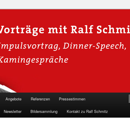
n in die Welt der Cybersicherheit mit Ralf Schmitz. Erleben Sie Live-
Einblicke & schützen Sie sich effektiv.
 Experte für Hackervorträge &
 Shows
Angebote
Referenzen
Pressestimmen
Newsletter
Bildersammlung
Kontakt zu Ralf Schmitz