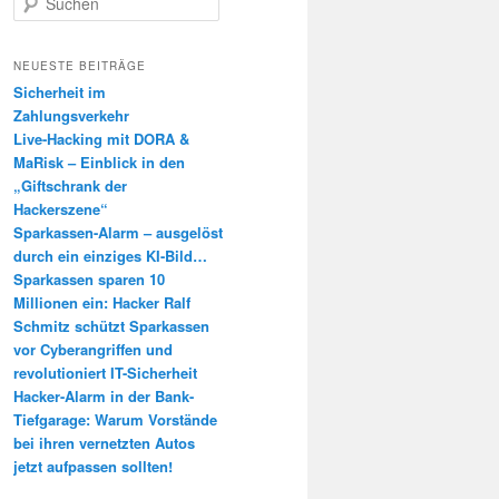
u
c
h
NEUESTE BEITRÄGE
e
Sicherheit im
n
Zahlungsverkehr
Live-Hacking mit DORA &
MaRisk – Einblick in den
„Giftschrank der
Hackerszene“
Sparkassen-Alarm – ausgelöst
durch ein einziges KI-Bild…
Sparkassen sparen 10
Millionen ein: Hacker Ralf
Schmitz schützt Sparkassen
vor Cyberangriffen und
revolutioniert IT-Sicherheit
Hacker-Alarm in der Bank-
Tiefgarage: Warum Vorstände
bei ihren vernetzten Autos
jetzt aufpassen sollten!