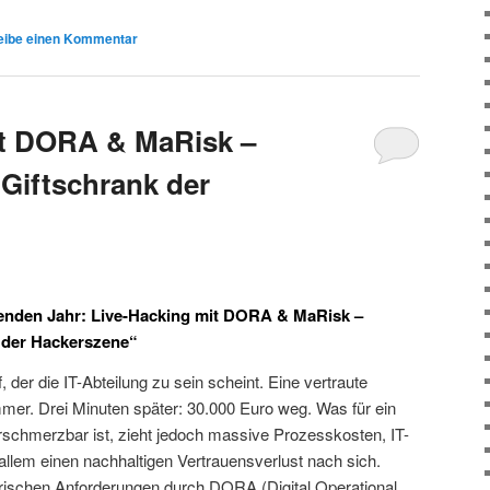
eibe einen Kommentar
it DORA & MaRisk –
„Giftschrank der
fenden Jahr: Live-Hacking mit DORA & MaRisk –
k der Hackerszene“
 der die IT-Abteilung zu sein scheint. Eine vertraute
er. Drei Minuten später: 30.000 Euro weg. Was für ein
verschmerzbar ist, zieht jedoch massive Prozesskosten, IT-
llem einen nachhaltigen Vertrauensverlust nach sich.
rischen Anforderungen durch DORA (Digital Operational