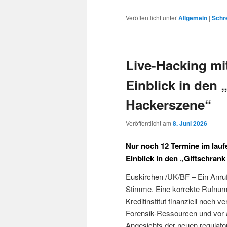
Veröffentlicht unter
Allgemein
|
Schr
Live-Hacking m
Einblick in den 
Hackerszene“
Veröffentlicht am
8. Juni 2026
Nur noch 12 Termine im lau
Einblick in den „Giftschran
Euskirchen /UK/BF – Ein Anruf,
Stimme. Eine korrekte Rufnumm
Kreditinstitut finanziell noch 
Forensik-Ressourcen und vor a
Angesichts der neuen regulato