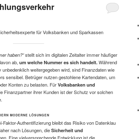
ahlungsverkehr
Sicherheitsexperte für Volksbanken und Sparkassen
mer haben?“
stellt sich im digitalen Zeitalter immer häufiger
 davon ab,
um welche Nummer es sich handelt.
Während
v unbedenklich weitergegeben wird, sind Finanzdaten wie
s sensibel. Betrüger nutzen gestohlene Kartendaten, um
oder Konten zu belasten. Für
Volksbanken und
le Finanzpartner ihrer Kunden ist der Schutz vor solchen
e.
DERN MODERNE LÖSUNGEN
i-Faktor-Authentifizierung bleibt das Risiko von Datenklau
daher nach Lösungen, die
Sicherheit und
en. Eine vielversprechende Entwicklung ist die