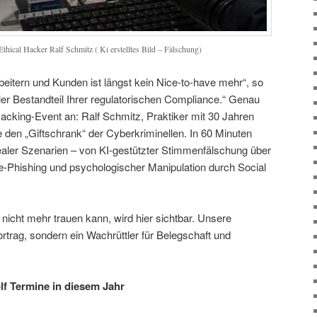
thical Hacker Ralf Schmitz ( Ki erstelltes Bild – Fälschung)
rbeitern und Kunden ist längst kein Nice-to-have mehr“, so
raler Bestandteil Ihrer regulatorischen Compliance.“ Genau
Hacking-Event an: Ralf Schmitz, Praktiker mit 30 Jahren
e den „Giftschrank“ der Cyberkriminellen. In 60 Minuten
realer Szenarien – von KI-gestützter Stimmenfälschung über
ve-Phishing und psychologischer Manipulation durch Social
cht mehr trauen kann, wird hier sichtbar. Unsere
ortrag, sondern ein Wachrüttler für Belegschaft und
lf Termine in diesem Jahr