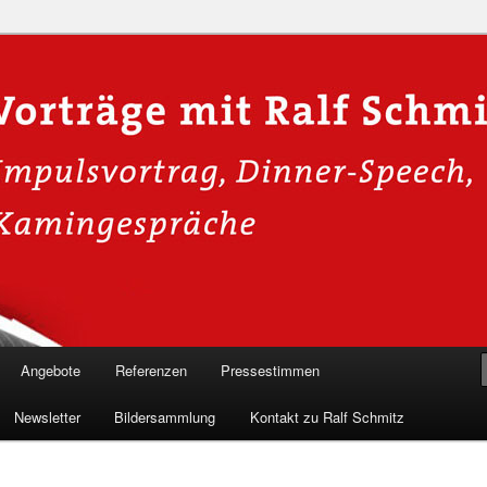
n in die Welt der Cybersicherheit mit Ralf Schmitz. Erleben Sie Live-
Einblicke & schützen Sie sich effektiv.
 Experte für Hackervorträge &
Shows 🛡️
Angebote
Referenzen
Pressestimmen
Newsletter
Bildersammlung
Kontakt zu Ralf Schmitz