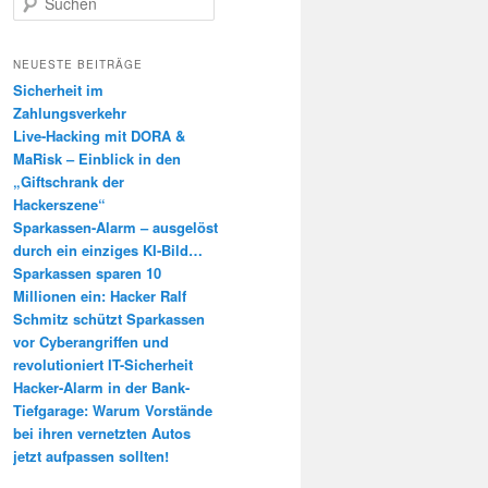
u
c
h
NEUESTE BEITRÄGE
e
Sicherheit im
n
Zahlungsverkehr
Live-Hacking mit DORA &
MaRisk – Einblick in den
„Giftschrank der
Hackerszene“
Sparkassen-Alarm – ausgelöst
durch ein einziges KI-Bild…
Sparkassen sparen 10
Millionen ein: Hacker Ralf
Schmitz schützt Sparkassen
vor Cyberangriffen und
revolutioniert IT-Sicherheit
Hacker-Alarm in der Bank-
Tiefgarage: Warum Vorstände
bei ihren vernetzten Autos
jetzt aufpassen sollten!