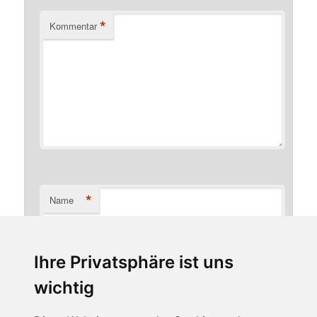
*
Kommentar
*
Name
Ihre Privatsphäre ist uns
*
E-Mail-Adresse
wichtig