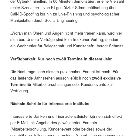
der Cyberkriminellen. In 60 Minuten demonstriert er eine Vielzahl
realer Szenarien – von KI-gestützter Stimmenfälschung über
Call-ID-Spoofing bis hin zu Live-Phishing und psychologischer
Manipulation durch Social Engineering.
„Woran man Ohren und Augen nicht mehr trauen kann, wird hier
sichtbar. Unsere Vorträge sind kein trockener Vortrag, sondern
ein Wachrüttler für Belegschaft und Kundschaft“, betont Schmitz.
Verfügbarkeit: Nur noch zwölf Termine in diesem Jahr
Die Nachfrage nach diesem praxisnahen Format ist hoch. Für
das laufende Jahr stehen ausschließlich noch
zwölf exklusive
Termine
für Mitarbeiterschulungen oder Kundenevents zur
Verfügung.
Nächste Schritte für interessierte Institute:
Interessierte Banken und Finanzdienstleister können sich direkt
per E-Mail mit Angabe des gewünschten Formats
(Mitarbeiterschulung, Kundenevent oder beides) sowie der
geschätzten Teilnehmerzahl melden. Sie erhalten umgehend ein