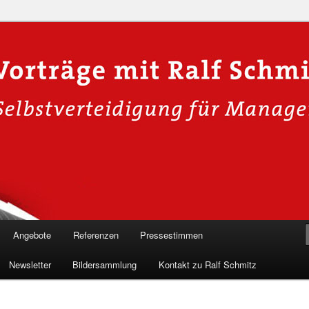
n in die Welt der Cybersicherheit mit Ralf Schmitz. Erleben Sie Live-
Einblicke & schützen Sie sich effektiv.
 Experte für Hackervorträge &
 Shows
Angebote
Referenzen
Pressestimmen
Newsletter
Bildersammlung
Kontakt zu Ralf Schmitz