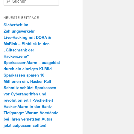
u
c
h
NEUESTE BEITRÄGE
e
Sicherheit im
n
Zahlungsverkehr
Live-Hacking mit DORA &
MaRisk – Einblick in den
„Giftschrank der
Hackerszene“
Sparkassen-Alarm – ausgelöst
durch ein einziges KI-Bild…
Sparkassen sparen 10
Millionen ein: Hacker Ralf
Schmitz schützt Sparkassen
vor Cyberangriffen und
revolutioniert IT-Sicherheit
Hacker-Alarm in der Bank-
Tiefgarage: Warum Vorstände
bei ihren vernetzten Autos
jetzt aufpassen sollten!