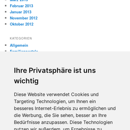
Februar 2013
Januar 2013
November 2012
Oktober 2012
KATEGORIEN
Allgemein
Familienportale
Gewaltprävention
Internet
Ihre Privatsphäre ist uns
Internetsicherheit
Kinderschutz
wichtig
Missbrauch
Diese Website verwendet Cookies und
META
Targeting Technologien, um Ihnen ein
Anmelden
besseres Internet-Erlebnis zu ermöglichen und
Eintrags-Feed
die Werbung, die Sie sehen, besser an Ihre
Kommentar-Feed
WordPress.org
Bedürfnisse anzupassen. Diese Technologien
nutzen wir außerdem, um Ergebnisse zu