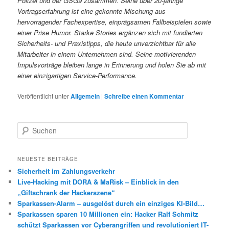
Polizei und der GSG9 zusammen. Seine über 20-jährige
Vortragserfahrung ist eine gekonnte Mischung aus
hervorragender Fachexpertise, einprägsamen Fallbeispielen sowie
einer Prise Humor. Starke Stories ergänzen sich mit fundierten
Sicherheits- und Praxistipps, die heute unverzichtbar für alle
Mitarbeiter in einem Unternehmen sind. Seine motivierenden
Impulsvorträge bleiben lange in Erinnerung und holen Sie ab mit
einer einzigartigen Service-Performance.
Veröffentlicht unter
Allgemein
|
Schreibe einen Kommentar
S
u
c
h
NEUESTE BEITRÄGE
e
Sicherheit im Zahlungsverkehr
n
Live-Hacking mit DORA & MaRisk – Einblick in den
„Giftschrank der Hackerszene“
Sparkassen-Alarm – ausgelöst durch ein einziges KI-Bild…
Sparkassen sparen 10 Millionen ein: Hacker Ralf Schmitz
schützt Sparkassen vor Cyberangriffen und revolutioniert IT-