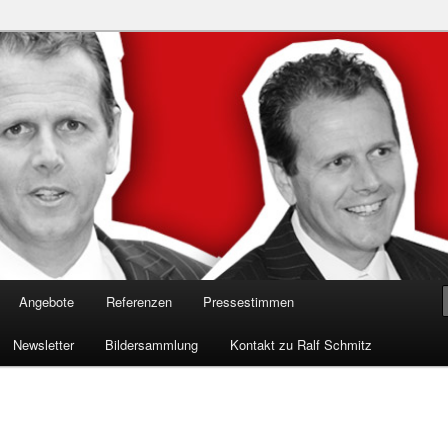
n in die Welt der Cybersicherheit mit Ralf Schmitz. Erleben Sie Live-
Einblicke & schützen Sie sich effektiv.
 Experte für Hackervorträge &
 Shows
Angebote
Referenzen
Pressestimmen
Newsletter
Bildersammlung
Kontakt zu Ralf Schmitz