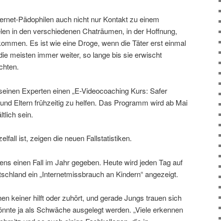
ternet-Pädophilen auch nicht nur Kontakt zu einem
len in den verschiedenen Chaträumen, in der Hoffnung,
mmen. Es ist wie eine Droge, wenn die Täter erst einmal
ie meisten immer weiter, so lange bis sie erwischt
chten.
seinen Experten einen „E-Videocoaching Kurs: Safer
 und Eltern frühzeitig zu helfen. Das Programm wird ab Mai
tlich sein.
lfall ist, zeigen die neuen Fallstatistiken.
ens einen Fall im Jahr gegeben. Heute wird jeden Tag auf
utschland ein „Internetmissbrauch an Kindern“ angezeigt.
nen keiner hilft oder zuhört, und gerade Jungs trauen sich
 könnte ja als Schwäche ausgelegt werden. „Viele erkennen