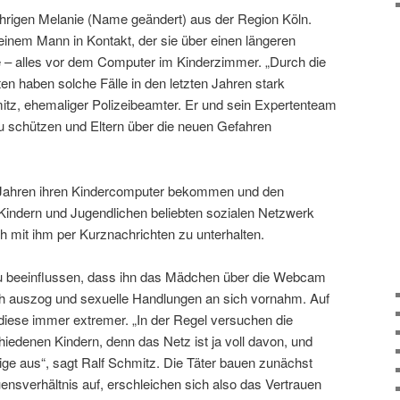
ährigen Melanie (Name geändert) aus der Region Köln.
einem Mann in Kontakt, der sie über einen längeren
 – alles vor dem Computer im Kinderzimmer. „Durch die
n haben solche Fälle in den letzten Jahren stark
tz, ehemaliger Polizeibeamter. Er und sein Expertenteam
zu schützen und Eltern über die neuen Gefahren
ht Jahren ihren Kindercomputer bekommen und den
Kindern und Jugendlichen beliebten sozialen Netzwerk
h mit ihm per Kurznachrichten zu unterhalten.
zu beeinflussen, dass ihn das Mädchen über die Webcam
ich auszog und sexuelle Handlungen an sich vornahm. Auf
ese immer extremer. „In der Regel versuchen die
hiedenen Kindern, denn das Netz ist ja voll davon, und
rige aus“, sagt Ralf Schmitz. Die Täter bauen zunächst
nsverhältnis auf, erschleichen sich also das Vertrauen