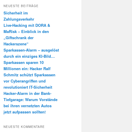
h
NEUESTE BEITRÄGE
e
Sicherheit im
n
Zahlungsverkehr
Live-Hacking mit DORA &
MaRisk – Einblick in den
„Giftschrank der
Hackerszene“
Sparkassen-Alarm – ausgelöst
durch ein einziges KI-Bild…
Sparkassen sparen 10
Millionen ein: Hacker Ralf
Schmitz schützt Sparkassen
vor Cyberangriffen und
revolutioniert IT-Sicherheit
Hacker-Alarm in der Bank-
Tiefgarage: Warum Vorstände
bei ihren vernetzten Autos
jetzt aufpassen sollten!
NEUESTE KOMMENTARE