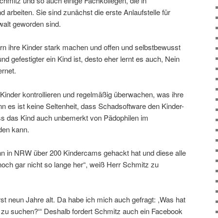
Schmitz und so auch einige Fachkollegen, die in
 arbeiten. Sie sind zunächst die erste Anlaufstelle für
walt geworden sind.
tern ihre Kinder stark machen und offen und selbstbewusst
d gefestigter ein Kind ist, desto eher lernt es auch, Nein
rnet.
r Kinder kontrollieren und regelmäßig überwachen, was ihre
n es ist keine Seltenheit, dass Schadsoftware den Kinder-
ass das Kind auch unbemerkt von Pädophilen im
den kann.
Mann in NRW über 200 Kindercams gehackt hat und diese alle
noch gar nicht so lange her“, weiß Herr Schmitz zu
rst neun Jahre alt. Da habe ich mich auch gefragt: ,Was hat
 zu suchen?‘“ Deshalb fordert Schmitz auch ein Facebook