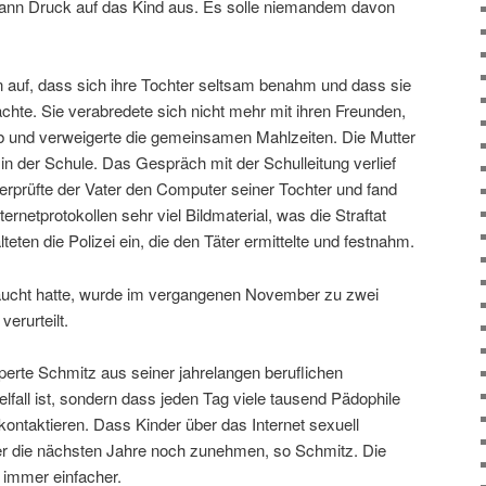
dann Druck auf das Kind aus. Es solle niemandem davon
n auf, dass sich ihre Tochter seltsam benahm und dass sie
rachte. Sie verabredete sich nicht mehr mit ihren Freunden,
ab und verweigerte die gemeinsamen Mahlzeiten. Die Mutter
n der Schule. Das Gespräch mit der Schulleitung verlief
erprüfte der Vater den Computer seiner Tochter und fand
ternetprotokollen sehr viel Bildmaterial, was die Straftat
teten die Polizei ein, die den Täter ermittelte und festnahm.
raucht hatte, wurde im vergangenen November zu zwei
erurteilt.
perte Schmitz aus seiner jahrelangen beruflichen
elfall ist, sondern dass jeden Tag viele tausend Pädophile
ontaktieren. Dass Kinder über das Internet sexuell
er die nächsten Jahre noch zunehmen, so Schmitz. Die
 immer einfacher.