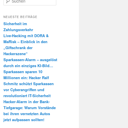
u
c
h
NEUESTE BEITRÄGE
e
Sicherheit im
n
Zahlungsverkehr
Live-Hacking mit DORA &
MaRisk – Einblick in den
„Giftschrank der
Hackerszene“
Sparkassen-Alarm – ausgelöst
durch ein einziges KI-Bild…
Sparkassen sparen 10
Millionen ein: Hacker Ralf
Schmitz schützt Sparkassen
vor Cyberangriffen und
revolutioniert IT-Sicherheit
Hacker-Alarm in der Bank-
Tiefgarage: Warum Vorstände
bei ihren vernetzten Autos
jetzt aufpassen sollten!