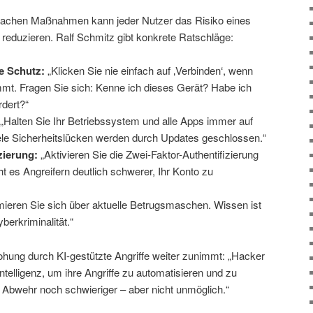
infachen Maßnahmen kann jeder Nutzer das Risiko eines
h reduzieren. Ralf Schmitz gibt konkrete Ratschläge:
e Schutz:
„Klicken Sie nie einfach auf ‚Verbinden‘, wenn
mmt. Fragen Sie sich: Kenne ich dieses Gerät? Habe ich
dert?“
„Halten Sie Ihr Betriebssystem und alle Apps immer auf
le Sicherheitslücken werden durch Updates geschlossen.“
zierung:
„Aktivieren Sie die Zwei-Faktor-Authentifizierung
es Angreifern deutlich schwerer, Ihr Konto zu
mieren Sie sich über aktuelle Betrugsmaschen. Wissen ist
berkriminalität.“
ohung durch KI-gestützte Angriffe weiter zunimmt: „Hacker
Intelligenz, um ihre Angriffe zu automatisieren und zu
e Abwehr noch schwieriger – aber nicht unmöglich.“