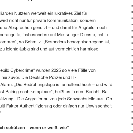
iarden Nutzern weltweit ein lukratives Ziel für
 wird nicht nur für private Kommunikation, sondern
che Absprachen genutzt – und damit für Angreifer noch
yberangriffe, insbesondere auf Messenger-Dienste, hat in
nommen“, so Schmitz. „Besonders besorgniserregend ist,
u leichtgläubig sind und auf vermeintlich harmlose
ebild Cybercrime“ wurden 2025 so viele Fälle von
ie nie zuvor. Die Deutsche Polizei und IT-
Alarm: „Die Bedrohungslage ist anhaltend hoch – und wird
t Pairing noch komplexer“, heißt es in dem Bericht. Ralf
hätzung: „Die Angreifer nutzen jede Schwachstelle aus. Ob
ulti-Faktor-Authentifizierung oder einfach nur Unwissenheit
“
ich schützen – wenn er weiß, wie“