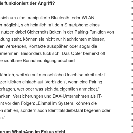
e funktioniert der Angriff?
 sich um eine manipulierte Bluetooth- oder WLAN-
 ermöglicht, sich heimlich mit dem Smartphone eines
 nutzen dabei Sicherheitslücken in der Pairing-Funktion von
dung steht, können sie nicht nur Nachrichten mitlesen,
ten versenden, Kontakte ausspähen oder sogar die
bernehmen. Besonders tückisch: Das Opfer bemerkt oft
ne sichtbare Benachrichtigung erscheint.
ährlich, weil sie auf menschliche Unachtsamkeit setzt“,
tzer klicken einfach auf ‚Verbinden‘, wenn eine Pairing-
rfragen, wer oder was sich da eigentlich anmeldet.“
Banken, Versicherungen und DAX-Unternehmen als IT-
warnt vor den Folgen: „Einmal im System, können die
ten stehlen, sondern auch Identitätsdiebstahl begehen oder
n.“
Warum WhatsApp im Fokus steht