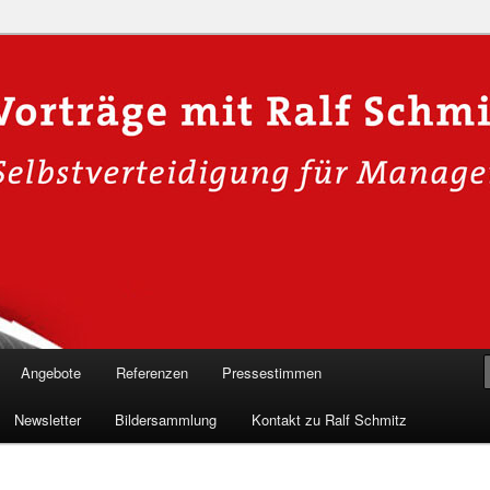
n in die Welt der Cybersicherheit mit Ralf Schmitz. Erleben Sie Live-
Einblicke & schützen Sie sich effektiv.
 Experte für Hackervorträge &
Shows 🛡️
Angebote
Referenzen
Pressestimmen
Newsletter
Bildersammlung
Kontakt zu Ralf Schmitz