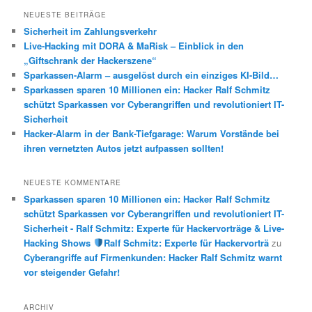
h
NEUESTE BEITRÄGE
e
Sicherheit im Zahlungsverkehr
n
Live-Hacking mit DORA & MaRisk – Einblick in den
„Giftschrank der Hackerszene“
Sparkassen-Alarm – ausgelöst durch ein einziges KI-Bild…
Sparkassen sparen 10 Millionen ein: Hacker Ralf Schmitz
schützt Sparkassen vor Cyberangriffen und revolutioniert IT-
Sicherheit
Hacker-Alarm in der Bank-Tiefgarage: Warum Vorstände bei
ihren vernetzten Autos jetzt aufpassen sollten!
NEUESTE KOMMENTARE
Sparkassen sparen 10 Millionen ein: Hacker Ralf Schmitz
schützt Sparkassen vor Cyberangriffen und revolutioniert IT-
Sicherheit - Ralf Schmitz: Experte für Hackervorträge & Live-
Hacking Shows
Ralf Schmitz: Experte für Hackervorträ
zu
Cyberangriffe auf Firmenkunden: Hacker Ralf Schmitz warnt
vor steigender Gefahr!
ARCHIV