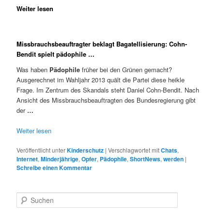
Weiter lesen
Missbrauchsbeauftragter beklagt Bagatellisierung: Cohn-
Bendit spielt pädophile …
Was haben
Pädophile
früher bei den Grünen gemacht?
Ausgerechnet im Wahljahr 2013 quält die Partei diese heikle
Frage. Im Zentrum des Skandals steht Daniel Cohn-Bendit. Nach
Ansicht des Missbrauchsbeauftragten des Bundesregierung gibt
der
…
Weiter lesen
Veröffentlicht unter
Kinderschutz
|
Verschlagwortet mit
Chats
,
Internet
,
Minderjährige
,
Opfer
,
Pädophile
,
ShortNews
,
werden
|
Schreibe einen Kommentar
S
u
c