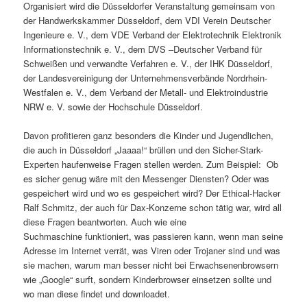
Organisiert wird die Düsseldorfer Veranstaltung gemeinsam von
der Handwerkskammer Düsseldorf, dem VDI Verein Deutscher
Ingenieure e. V., dem VDE Verband der Elektrotechnik Elektronik
Informationstechnik e. V., dem DVS –Deutscher Verband für
Schweißen und verwandte Verfahren e. V., der IHK Düsseldorf,
der Landesvereinigung der Unternehmensverbände Nordrhein-
Westfalen e. V., dem Verband der Metall- und Elektroindustrie
NRW e. V. sowie der Hochschule Düsseldorf.
Davon profitieren ganz besonders die Kinder und Jugendlichen,
die auch in Düsseldorf „Jaaaa!“ brüllen und den Sicher-Stark-
Experten haufenweise Fragen stellen werden. Zum Beispiel: Ob
es sicher genug wäre mit den Messenger Diensten? Oder was
gespeichert wird und wo es gespeichert wird? Der Ethical-Hacker
Ralf Schmitz, der auch für Dax-Konzerne schon tätig war, wird all
diese Fragen beantworten. Auch wie eine
Suchmaschine funktioniert, was passieren kann, wenn man seine
Adresse im Internet verrät, was Viren oder Trojaner sind und was
sie machen, warum man besser nicht bei Erwachsenenbrowsern
wie „Google“ surft, sondern Kinderbrowser einsetzen sollte und
wo man diese findet und downloadet.