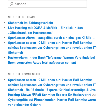
S
u
c
h
NEUESTE BEITRÄGE
e
Sicherheit im Zahlungsverkehr
n
Live-Hacking mit DORA & MaRisk – Einblick in den
„Giftschrank der Hackerszene“
Sparkassen-Alarm – ausgelöst durch ein einziges KI-Bild…
Sparkassen sparen 10 Millionen ein: Hacker Ralf Schmitz
schützt Sparkassen vor Cyberangriffen und revolutioniert IT-
Sicherheit
Hacker-Alarm in der Bank-Tiefgarage: Warum Vorstände bei
ihren vernetzten Autos jetzt aufpassen sollten!
NEUESTE KOMMENTARE
Sparkassen sparen 10 Millionen ein: Hacker Ralf Schmitz
schützt Sparkassen vor Cyberangriffen und revolutioniert IT-
Sicherheit - Ralf Schmitz: Experte für Hackervorträge & Live-
Hacking Shows
Ralf Schmitz: Experte für Hackervorträ
zu
Cyberangriffe auf Firmenkunden: Hacker Ralf Schmitz warnt
vor steigender Gefahr!