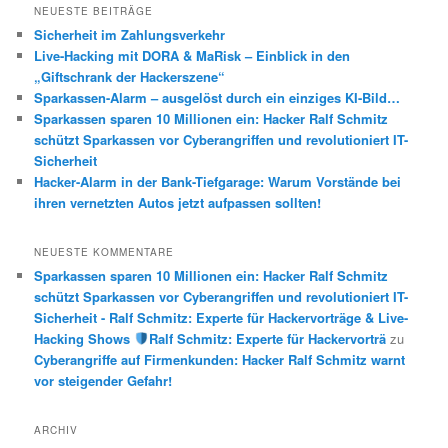
h
NEUESTE BEITRÄGE
e
Sicherheit im Zahlungsverkehr
n
Live-Hacking mit DORA & MaRisk – Einblick in den
„Giftschrank der Hackerszene“
Sparkassen-Alarm – ausgelöst durch ein einziges KI-Bild…
Sparkassen sparen 10 Millionen ein: Hacker Ralf Schmitz
schützt Sparkassen vor Cyberangriffen und revolutioniert IT-
Sicherheit
Hacker-Alarm in der Bank-Tiefgarage: Warum Vorstände bei
ihren vernetzten Autos jetzt aufpassen sollten!
NEUESTE KOMMENTARE
Sparkassen sparen 10 Millionen ein: Hacker Ralf Schmitz
schützt Sparkassen vor Cyberangriffen und revolutioniert IT-
Sicherheit - Ralf Schmitz: Experte für Hackervorträge & Live-
Hacking Shows
Ralf Schmitz: Experte für Hackervorträ
zu
Cyberangriffe auf Firmenkunden: Hacker Ralf Schmitz warnt
vor steigender Gefahr!
ARCHIV