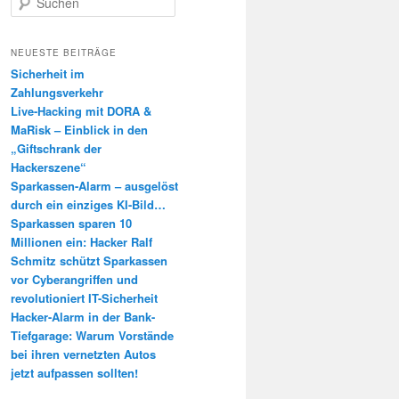
u
c
h
NEUESTE BEITRÄGE
e
Sicherheit im
n
Zahlungsverkehr
Live-Hacking mit DORA &
MaRisk – Einblick in den
„Giftschrank der
Hackerszene“
Sparkassen-Alarm – ausgelöst
durch ein einziges KI-Bild…
Sparkassen sparen 10
Millionen ein: Hacker Ralf
Schmitz schützt Sparkassen
vor Cyberangriffen und
revolutioniert IT-Sicherheit
Hacker-Alarm in der Bank-
Tiefgarage: Warum Vorstände
bei ihren vernetzten Autos
jetzt aufpassen sollten!