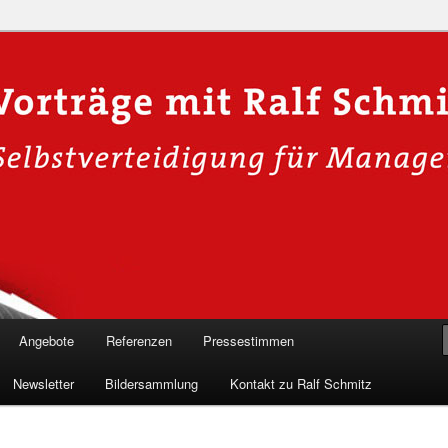
n in die Welt der Cybersicherheit mit Ralf Schmitz. Erleben Sie Live-
Einblicke & schützen Sie sich effektiv.
 Experte für Hackervorträge &
 Shows
Angebote
Referenzen
Pressestimmen
Newsletter
Bildersammlung
Kontakt zu Ralf Schmitz