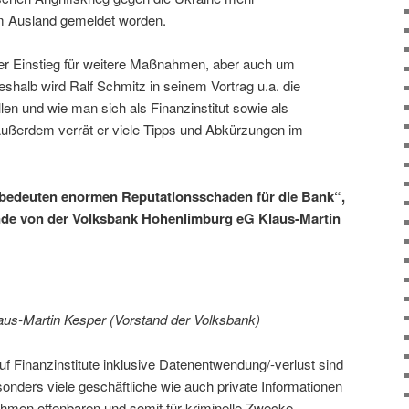
em Ausland gemeldet worden.
 der Einstieg für weitere Maßnahmen, aber auch um
shalb wird Ralf Schmitz in seinem Vortrag u.a. die
len und wie man sich als Finanzinstitut sowie als
Außerdem verrät er viele Tipps und Abkürzungen im
e bedeuten enormen Reputationsschaden für die Bank“,
nde von der Volksbank Hohenlimburg eG
Klaus-Martin
laus-Martin Kesper (Vorstand der Volksbank)
auf Finanzinstitute inklusive Datenentwendung/-verlust sind
onders viele geschäftliche wie auch private Informationen
hmen offenbaren und somit für kriminelle Zwecke