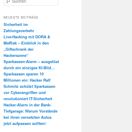
u
c
h
NEUESTE BEITRÄGE
e
Sicherheit im
n
Zahlungsverkehr
Live-Hacking mit DORA &
MaRisk – Einblick in den
„Giftschrank der
Hackerszene“
Sparkassen-Alarm – ausgelöst
durch ein einziges KI-Bild…
Sparkassen sparen 10
Millionen ein: Hacker Ralf
Schmitz schützt Sparkassen
vor Cyberangriffen und
revolutioniert IT-Sicherheit
Hacker-Alarm in der Bank-
Tiefgarage: Warum Vorstände
bei ihren vernetzten Autos
jetzt aufpassen sollten!