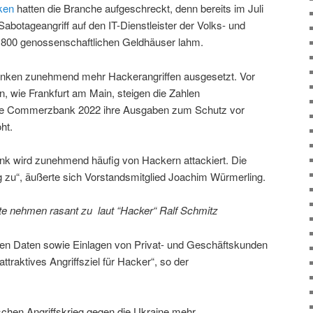
ken
hatten die Branche aufgeschreckt, denn bereits im Juli
Sabotageangriff auf den IT-Dienstleister der Volks- und
s 800 genossenschaftlichen Geldhäuser lahm.
Banken zunehmend mehr Hackerangriffen ausgesetzt. Vor
n, wie Frankfurt am Main, steigen die Zahlen
. die Commerzbank 2022 ihre Ausgaben zum Schutz vor
ht.
k wird zunehmend häufig von Hackern attackiert. Die
g zu“, äußerte sich Vorstandsmitglied Joachim Würmerling.
ute nehmen rasant zu laut “Hacker“ Ralf Schmitz
ihren Daten sowie Einlagen von Privat- und Geschäftskunden
attraktives Angriffsziel für Hacker“, so der
schen Angriffskrieg gegen die Ukraine mehr