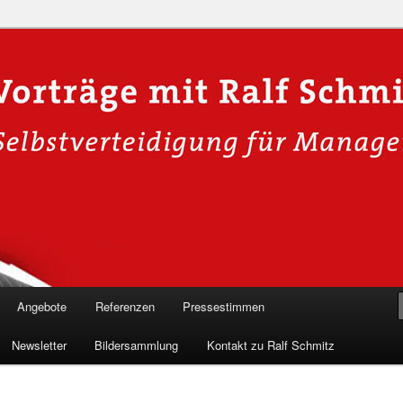
n in die Welt der Cybersicherheit mit Ralf Schmitz. Erleben Sie Live-
Einblicke & schützen Sie sich effektiv.
 Experte für Hackervorträge &
Shows 🛡️
Angebote
Referenzen
Pressestimmen
Newsletter
Bildersammlung
Kontakt zu Ralf Schmitz