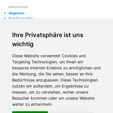
KATEGORIEN
Allgemein
Familienportale
Gewaltprävention
Internet
Ihre Privatsphäre ist uns
Internetsicherheit
Kinderschutz
wichtig
Missbrauch
Diese Website verwendet Cookies und
META
Targeting Technologien, um Ihnen ein
Anmelden
besseres Internet-Erlebnis zu ermöglichen und
Eintrags-Feed
die Werbung, die Sie sehen, besser an Ihre
Kommentar-Feed
WordPress.org
Bedürfnisse anzupassen. Diese Technologien
nutzen wir außerdem, um Ergebnisse zu
messen, um zu verstehen, woher unsere
Besucher kommen oder um unsere Website
weiter zu entwickeln.