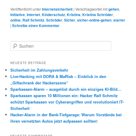
Veröffentlicht unter
Internetsicherheit
|
Verschlagwortet mit
gehen
,
Initiative
,
Internet
,
Kinderschutz
,
Kristina
,
Kristina Schröder
,
online
,
Ralf Schmitz
,
Schröder
,
Sicher
,
sicher-online-gehen
,
startet
|
Schreibe einen Kommentar
S
u
c
h
NEUESTE BEITRÄGE
e
Sicherheit im Zahlungsverkehr
n
Live-Hacking mit DORA & MaRisk – Einblick in den
„Giftschrank der Hackerszene“
Sparkassen-Alarm – ausgelöst durch ein einziges KI-Bild…
Sparkassen sparen 10 Millionen ein: Hacker Ralf Schmitz
schützt Sparkassen vor Cyberangriffen und revolutioniert IT-
Sicherheit
Hacker-Alarm in der Bank-Tiefgarage: Warum Vorstände bei
ihren vernetzten Autos jetzt aufpassen sollten!
NEUESTE KOMMENTARE