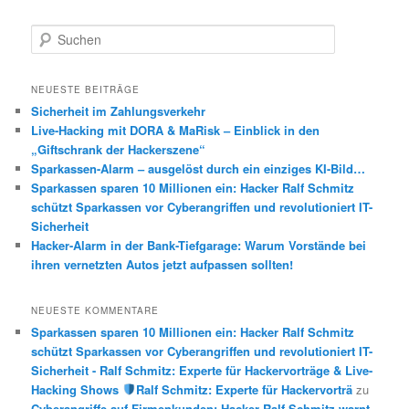
S
u
c
h
NEUESTE BEITRÄGE
e
Sicherheit im Zahlungsverkehr
n
Live-Hacking mit DORA & MaRisk – Einblick in den
„Giftschrank der Hackerszene“
Sparkassen-Alarm – ausgelöst durch ein einziges KI-Bild…
Sparkassen sparen 10 Millionen ein: Hacker Ralf Schmitz
schützt Sparkassen vor Cyberangriffen und revolutioniert IT-
Sicherheit
Hacker-Alarm in der Bank-Tiefgarage: Warum Vorstände bei
ihren vernetzten Autos jetzt aufpassen sollten!
NEUESTE KOMMENTARE
Sparkassen sparen 10 Millionen ein: Hacker Ralf Schmitz
schützt Sparkassen vor Cyberangriffen und revolutioniert IT-
Sicherheit - Ralf Schmitz: Experte für Hackervorträge & Live-
Hacking Shows
Ralf Schmitz: Experte für Hackervorträ
zu
Cyberangriffe auf Firmenkunden: Hacker Ralf Schmitz warnt