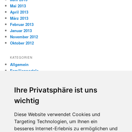
Mai 2013
April 2013
März 2013
Februar 2013
Januar 2013
November 2012
Oktober 2012
KATEGORIEN
Allgemein
Familienportale
Gewaltprävention
Internet
Ihre Privatsphäre ist uns
Internetsicherheit
Kinderschutz
wichtig
Missbrauch
Diese Website verwendet Cookies und
META
Targeting Technologien, um Ihnen ein
Anmelden
besseres Internet-Erlebnis zu ermöglichen und
Eintrags-Feed