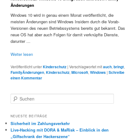
Änderungen
Windows 10 wird in genau einem Monat veröffentlicht, die
meisten Änderungen sind Windows Insidern durch die Vorab-
Versionen des neuen Betriebssystems bereits gut bekannt. Das
neue OS hat aber auch Folgen für damit verknüpfte Dienste,
darunter …
Weiter lesen
Veröffentlicht unter
Kinderschutz
|
Verschlagwortet mit
auch
,
bringt
,
FamilyÄnderungen
,
Kinderschutz
,
Microsoft
,
Windows
|
Schreibe
einen Kommentar
S
u
c
h
NEUESTE BEITRÄGE
e
Sicherheit im Zahlungsverkehr
n
Live-Hacking mit DORA & MaRisk – Einblick in den
„Giftschrank der Hackerszene“