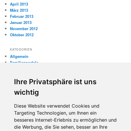
April 2013
März 2013
Februar 2013
Januar 2013
November 2012
Oktober 2012
KATEGORIEN
Allgemein
Familienportale
Gewaltprävention
Internet
Ihre Privatsphäre ist uns
Internetsicherheit
Kinderschutz
wichtig
Missbrauch
Diese Website verwendet Cookies und
META
Targeting Technologien, um Ihnen ein
Anmelden
besseres Internet-Erlebnis zu ermöglichen und
Eintrags-Feed
die Werbung, die Sie sehen, besser an Ihre
Kommentar-Feed