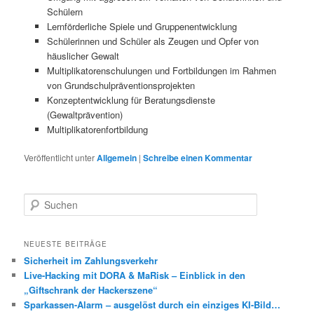
Schülern
Lernförderliche Spiele und Gruppenentwicklung
Schülerinnen und Schüler als Zeugen und Opfer von
häuslicher Gewalt
Multiplikatorenschulungen und Fortbildungen im Rahmen
von Grundschulpräventionsprojekten
Konzeptentwicklung für Beratungsdienste
(Gewaltprävention)
Multiplikatorenfortbildung
Veröffentlicht unter
Allgemein
|
Schreibe einen Kommentar
S
u
c
h
NEUESTE BEITRÄGE
e
Sicherheit im Zahlungsverkehr
n
Live-Hacking mit DORA & MaRisk – Einblick in den
„Giftschrank der Hackerszene“
Sparkassen-Alarm – ausgelöst durch ein einziges KI-Bild…