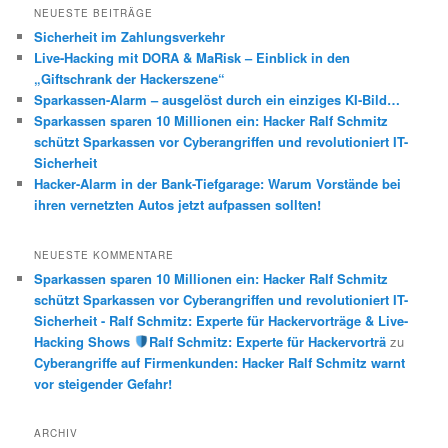
h
NEUESTE BEITRÄGE
e
Sicherheit im Zahlungsverkehr
n
Live-Hacking mit DORA & MaRisk – Einblick in den
„Giftschrank der Hackerszene“
Sparkassen-Alarm – ausgelöst durch ein einziges KI-Bild…
Sparkassen sparen 10 Millionen ein: Hacker Ralf Schmitz
schützt Sparkassen vor Cyberangriffen und revolutioniert IT-
Sicherheit
Hacker-Alarm in der Bank-Tiefgarage: Warum Vorstände bei
ihren vernetzten Autos jetzt aufpassen sollten!
NEUESTE KOMMENTARE
Sparkassen sparen 10 Millionen ein: Hacker Ralf Schmitz
schützt Sparkassen vor Cyberangriffen und revolutioniert IT-
Sicherheit - Ralf Schmitz: Experte für Hackervorträge & Live-
Hacking Shows
Ralf Schmitz: Experte für Hackervorträ
zu
Cyberangriffe auf Firmenkunden: Hacker Ralf Schmitz warnt
vor steigender Gefahr!
ARCHIV