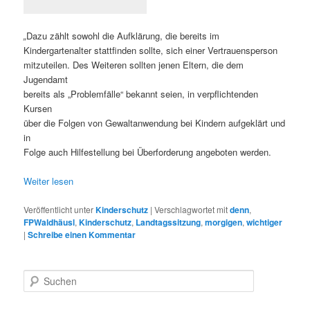
„
Dazu zählt sowohl die Aufklärung, die bereits im
Kindergartenalter stattfinden sollte, sich einer Vertrauensperson
mitzuteilen. Des Weiteren sollten jenen Eltern, die dem
Jugendamt
bereits als „Problemfälle“ bekannt seien, in verpflichtenden
Kursen
über die Folgen von Gewaltanwendung bei Kindern aufgeklärt und
in
Folge auch Hilfestellung bei Überforderung angeboten werden.
Weiter lesen
Veröffentlicht unter
Kinderschutz
|
Verschlagwortet mit
denn
,
FPWaldhäusl
,
Kinderschutz
,
Landtagssitzung
,
morgigen
,
wichtiger
|
Schreibe einen Kommentar
S
u
c