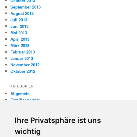
Oktober 2013
September 2013
August 2013
Juli 2013
Juni 2013
Mai 2013
April 2013
März 2013
Februar 2013
Januar 2013
November 2012
Oktober 2012
KATEGORIEN
Allgemein
Familienportale
Gewaltprävention
Internet
Ihre Privatsphäre ist uns
Internetsicherheit
Kinderschutz
wichtig
Missbrauch