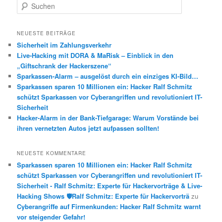
S
u
c
h
NEUESTE BEITRÄGE
e
Sicherheit im Zahlungsverkehr
n
Live-Hacking mit DORA & MaRisk – Einblick in den
„Giftschrank der Hackerszene“
Sparkassen-Alarm – ausgelöst durch ein einziges KI-Bild…
Sparkassen sparen 10 Millionen ein: Hacker Ralf Schmitz
schützt Sparkassen vor Cyberangriffen und revolutioniert IT-
Sicherheit
Hacker-Alarm in der Bank-Tiefgarage: Warum Vorstände bei
ihren vernetzten Autos jetzt aufpassen sollten!
NEUESTE KOMMENTARE
Sparkassen sparen 10 Millionen ein: Hacker Ralf Schmitz
schützt Sparkassen vor Cyberangriffen und revolutioniert IT-
Sicherheit - Ralf Schmitz: Experte für Hackervorträge & Live-
Hacking Shows 🛡️Ralf Schmitz: Experte für Hackervorträ
zu
Cyberangriffe auf Firmenkunden: Hacker Ralf Schmitz warnt
vor steigender Gefahr!