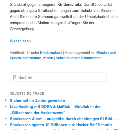
Ständerat gegen strengeren
Kinderschutz
. Der Ständerat ist
gegen strengere Strafbestimmungen zum Schutz von Kindern.
Auch Simonetta Sommaruga zweifelt an der Umsetzbarkeit einer
entsprechenden Motion. storybild. «Tragen Sie der
Gesetzgebung …
Weiter lesen
Veröffentlicht unter
Kinderschutz
|
Verschlagwortet mit
Missbrauch
,
SportKinderschutz
,
Verein
|
Schreibe einen Kommentar
S
u
c
h
NEUESTE BEITRÄGE
e
Sicherheit im Zahlungsverkehr
n
Live-Hacking mit DORA & MaRisk – Einblick in den
„Giftschrank der Hackerszene“
Sparkassen-Alarm – ausgelöst durch ein einziges KI-Bild…
Sparkassen sparen 10 Millionen ein: Hacker Ralf Schmitz