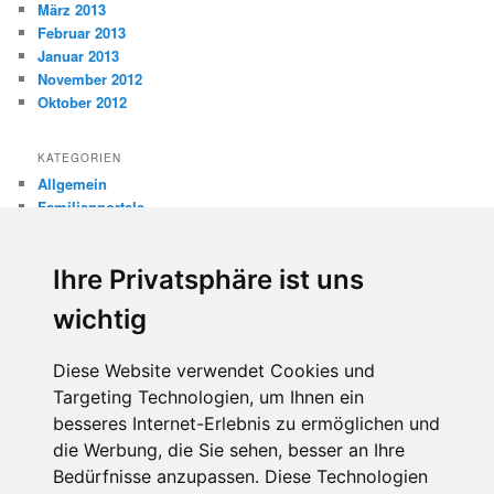
März 2013
Februar 2013
Januar 2013
November 2012
Oktober 2012
KATEGORIEN
Allgemein
Familienportale
Gewaltprävention
Internet
Ihre Privatsphäre ist uns
Internetsicherheit
Kinderschutz
wichtig
Missbrauch
Diese Website verwendet Cookies und
META
Targeting Technologien, um Ihnen ein
Anmelden
besseres Internet-Erlebnis zu ermöglichen und
Eintrags-Feed
die Werbung, die Sie sehen, besser an Ihre
Kommentar-Feed
WordPress.org
Bedürfnisse anzupassen. Diese Technologien