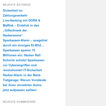
h
NEUESTE BEITRÄGE
e
Sicherheit im
n
Zahlungsverkehr
Live-Hacking mit DORA &
MaRisk – Einblick in den
„Giftschrank der
Hackerszene“
Sparkassen-Alarm – ausgelöst
durch ein einziges KI-Bild…
Sparkassen sparen 10
Millionen ein: Hacker Ralf
Schmitz schützt Sparkassen
vor Cyberangriffen und
revolutioniert IT-Sicherheit
Hacker-Alarm in der Bank-
Tiefgarage: Warum Vorstände
bei ihren vernetzten Autos
jetzt aufpassen sollten!
NEUESTE KOMMENTARE