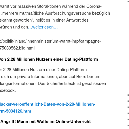
arnt vor massiven Störaktionen während der Corona-
 „mehrere mutmaßliche Ausforschungsversuche bezüglich
bekannt geworden“, heißt es in einer Antwort des
 Grünen und den
…weiterlesen…
and/politik-inland/innenministerium-warnt-impfkampagne-
75039562.bild.html
von 2,28 Millionen Nutzern einer Dating-Plattform
r 2,28 Millionen Nutzern einer Dating-Plattform
s sich um private Informationen, aber laut Betreiber um
hlungsinformationen. Das Sicherheitsleck ist geschlossen
Facebook.
acker-veroeffentlicht-Daten-von-2-28-Millionen-
orm-5034126.htm
-Angriff! Mann mit Waffe im Online-Unterricht