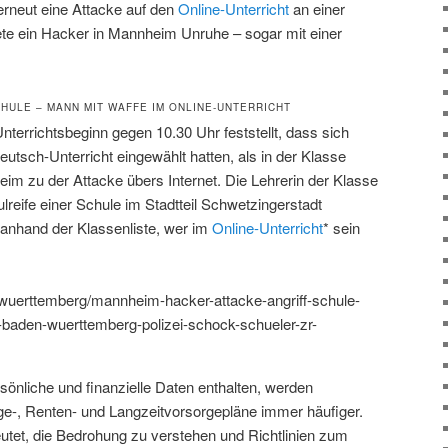
rneut eine Attacke auf den
Online-Unterricht
an einer
ete ein Hacker in Mannheim Unruhe – sogar mit einer
HULE – MANN MIT WAFFE IM ONLINE-UNTERRICHT
Unterrichtsbeginn gegen 10.30 Uhr feststellt, dass sich
eutsch-Unterricht eingewählt hatten, als in der Klasse
heim zu der Attacke übers Internet. Die Lehrerin der Klasse
eife einer Schule im Stadtteil Schwetzingerstadt
r anhand der Klassenliste, wer im
Online-Unterricht
* sein
wuerttemberg/mannheim-hacker-attacke-angriff-schule-
fe-baden-wuerttemberg-polizei-schock-schueler-zr-
önliche und finanzielle Daten enthalten, werden
rge-, Renten- und Langzeitvorsorgepläne immer häufiger.
tet, die Bedrohung zu verstehen und Richtlinien zum