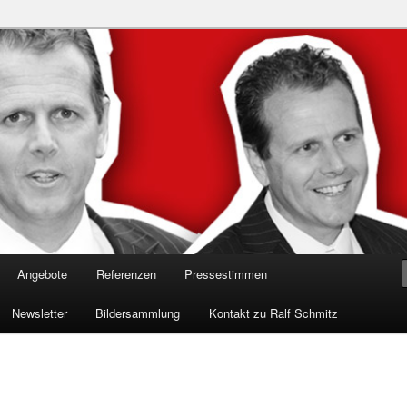
n in die Welt der Cybersicherheit mit Ralf Schmitz. Erleben Sie Live-
Einblicke & schützen Sie sich effektiv.
 Experte für Hackervorträge &
 Shows
Angebote
Referenzen
Pressestimmen
Newsletter
Bildersammlung
Kontakt zu Ralf Schmitz