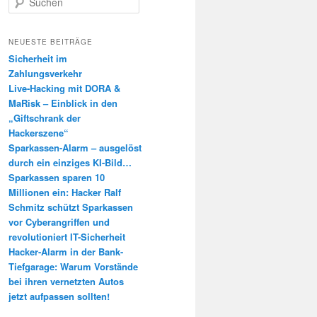
u
c
h
NEUESTE BEITRÄGE
e
Sicherheit im
n
Zahlungsverkehr
Live-Hacking mit DORA &
MaRisk – Einblick in den
„Giftschrank der
Hackerszene“
Sparkassen-Alarm – ausgelöst
durch ein einziges KI-Bild…
Sparkassen sparen 10
Millionen ein: Hacker Ralf
Schmitz schützt Sparkassen
vor Cyberangriffen und
revolutioniert IT-Sicherheit
Hacker-Alarm in der Bank-
Tiefgarage: Warum Vorstände
bei ihren vernetzten Autos
jetzt aufpassen sollten!