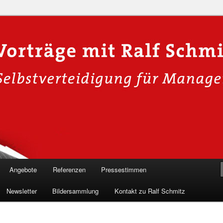
n in die Welt der Cybersicherheit mit Ralf Schmitz. Erleben Sie Live-
Einblicke & schützen Sie sich effektiv.
 Experte für Hackervorträge &
Shows 🛡️
Angebote
Referenzen
Pressestimmen
Newsletter
Bildersammlung
Kontakt zu Ralf Schmitz