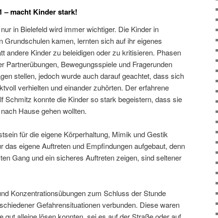
1 – macht Kinder stark!
t nur in Bielefeld wird immer wichtiger. Die Kinder in
n Grundschulen kamen, lernten sich auf ihr eigenes
tt andere Kinder zu beleidigen oder zu kritisieren. Phasen
oder Partnerübungen, Bewegungsspiele und Fragerunden
ragen stellen, jedoch wurde auch darauf geachtet, dass sich
ktvoll verhielten und einander zuhörten. Der erfahrene
f Schmitz konnte die Kinder so stark begeistern, dass sie
 nach Hause gehen wollten.
ein für die eigene Körperhaltung, Mimik und Gestik
für das eigene Auftreten und Empfindungen aufgebaut, denn
ten Gang und ein sicheres Auftreten zeigen, sind seltener
nd Konzentrationsübungen zum Schluss der Stunde
schiedener Gefahrensituationen verbunden. Diese waren
e gut alleine lösen konnten, sei es auf der Straße oder auf