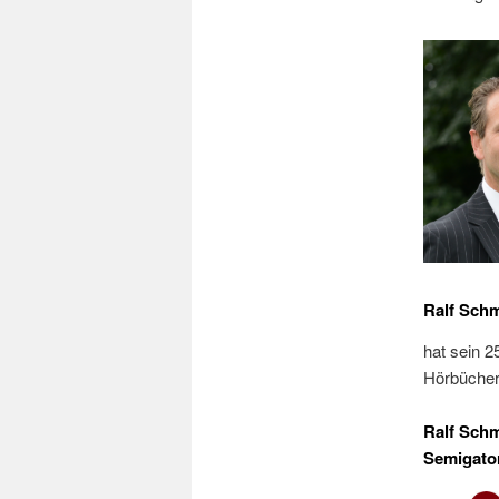
Ralf Schm
hat sein 2
Hörbücher
Ralf Schm
Semigator