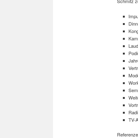
Schmitz z
Impu
Dinn
Kon
Kam
Laud
Podi
Jahr
Vert
Mode
Wor
Sem
Weit
Vortr
Radio
TV-Au
Referenze