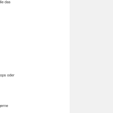
die das
hops oder
gerne