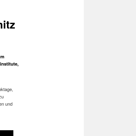
itz
im
nstitute,
nktage,
zu
en und