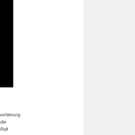
fserfahrung
 die
 Ralf