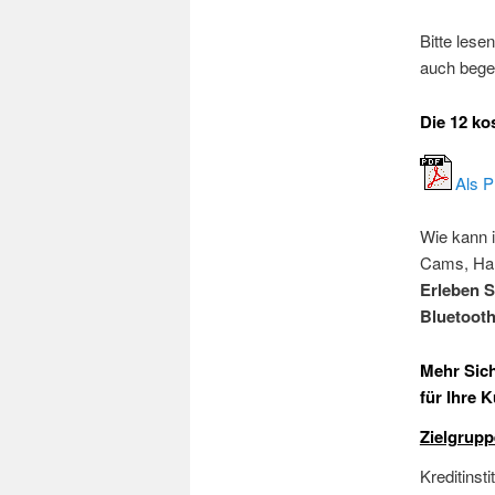
Bitte lese
auch begei
Die 12 ko
Als P
Wie kann 
Cams, Han
Erleben S
Bluetoot
Mehr Sich
für Ihre 
Zielgrupp
Kreditinst