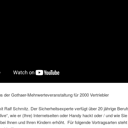
 der Gothaer-Mehrwerteveranstaltung für 2000 Vertriebler
it Ralf Schmitz. Der Sicherheitsexperte verfügt über 20 jährige Beru
„live“, wie er (Ihre) Internetseiten oder Handy hackt oder / und wie Sie
 bei Ihnen und Ihren Kindern erhöht. Für folgende Vortragsarten steht