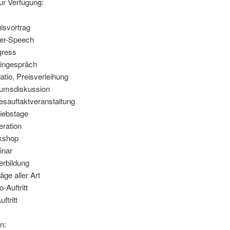
ur Verfügung:
lsvortrag
er-Speech
gress
ingespräch
atio, Preisverleihung
umsdiskussion
esauftaktveranstaltung
riebstage
ration
kshop
inar
erbildung
äge aller Art
-Auftritt
ftritt
n: