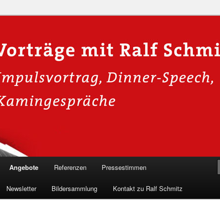
n in die Welt der Cybersicherheit mit Ralf Schmitz. Erleben Sie Live-
Einblicke & schützen Sie sich effektiv.
 Experte für Hackervorträge &
 Shows
Angebote
Referenzen
Pressestimmen
Newsletter
Bildersammlung
Kontakt zu Ralf Schmitz