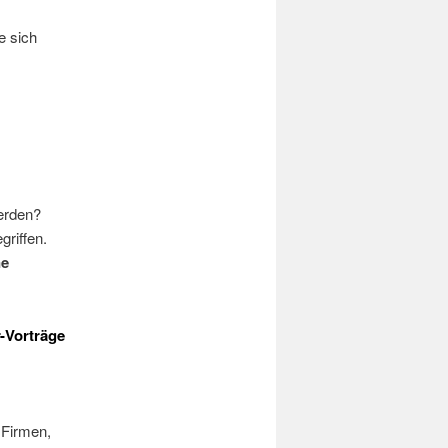
e sich
erden?
riffen.
ne
-Vorträge
 Firmen,