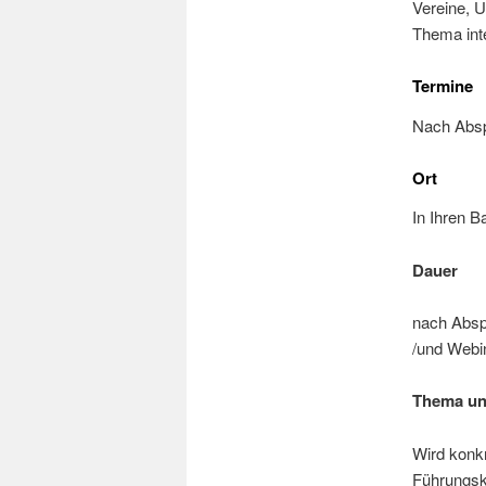
Vereine, U
Thema inte
Termine
Nach Absp
Ort
In Ihren 
Dauer
nach Absp
/und Webi
Thema un
Wird konkr
Führungskr