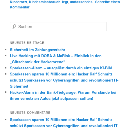
Kinderarzt
,
Kindesmissbrauch
,
legt
,
umfassendes
|
Schreibe einen
Kommentar
S
u
c
h
NEUESTE BEITRÄGE
e
Sicherheit im Zahlungsverkehr
n
Live-Hacking mit DORA & MaRisk – Einblick in den
„Giftschrank der Hackerszene“
Sparkassen-Alarm – ausgelöst durch ein einziges KI-Bild…
Sparkassen sparen 10 Millionen ein: Hacker Ralf Schmitz
schützt Sparkassen vor Cyberangriffen und revolutioniert IT-
Sicherheit
Hacker-Alarm in der Bank-Tiefgarage: Warum Vorstände bei
ihren vernetzten Autos jetzt aufpassen sollten!
NEUESTE KOMMENTARE
Sparkassen sparen 10 Millionen ein: Hacker Ralf Schmitz
schützt Sparkassen vor Cyberangriffen und revolutioniert IT-