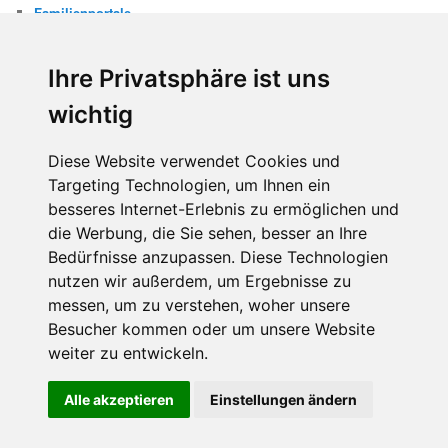
Familienportale
Gewaltprävention
Internet
Ihre Privatsphäre ist uns
Internetsicherheit
Kinderschutz
wichtig
Missbrauch
Diese Website verwendet Cookies und
META
Targeting Technologien, um Ihnen ein
Anmelden
besseres Internet-Erlebnis zu ermöglichen und
Eintrags-Feed
die Werbung, die Sie sehen, besser an Ihre
Kommentar-Feed
WordPress.org
Bedürfnisse anzupassen. Diese Technologien
nutzen wir außerdem, um Ergebnisse zu
messen, um zu verstehen, woher unsere
Besucher kommen oder um unsere Website
weiter zu entwickeln.
Diese Website benutzt Cookies. Wenn du die Website weiter
Alle akzeptieren
Einstellungen ändern
Stolz präsentiert von WordPress
nutzt, gehen wir von deinem Einverständnis aus.
OK